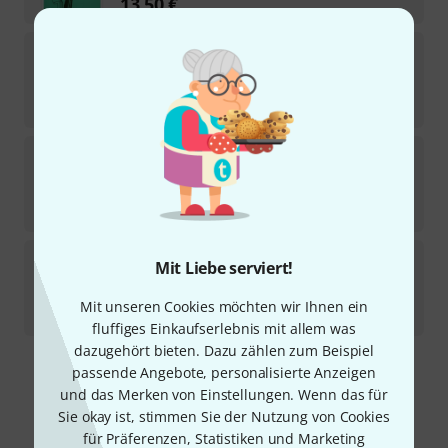
13,50
€
Heinrichshofen Verlag
Chédeville Sonate
Blockflöte
Sofort lieferbar
12
€
Heinrichshofen Verlag
Abel 2 Sonaten Cello
Sofort lieferbar
22
€
Heinrichshofen Verlag
Händel Duette Violin
Mit Liebe serviert!
Sofort lieferbar
Mit unseren Cookies möchten wir Ihnen ein
10,50
€
fluffiges Einkaufserlebnis mit allem was
dazugehört bieten. Dazu zählen zum Beispiel
passende Angebote, personalisierte Anzeigen
Kostenloser Versand ab 29 €
und das Merken von Einstellungen. Wenn das für
Alle Preise inkl. MwSt.
Sie okay ist, stimmen Sie der Nutzung von Cookies
für Präferenzen, Statistiken und Marketing