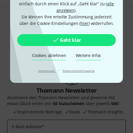
einfach durch einen Klick auf „Geht klar“ zu (
alle
anzeigen
).
Sie können Ihre erteilte Zustimmung jederzeit
Gefällt Ihnen, was Sie sehen?
über die Cookie-Einstellungen (
hier
) widerrufen.
Teilen
Hilfe & Feedback
Geht klar
Cookies ablehnen
Weitere Infos
·
Impressum
Datenschutzhinweise
Thomann Newsletter
Abonniere den Thomann Newsletter und gewinne mit
etwas Glück einen von
50 Gutscheinen
über jeweils
50€
!
Inspirierende Beiträge
Deals
Thomann Insights
E-Mail-Adresse
*