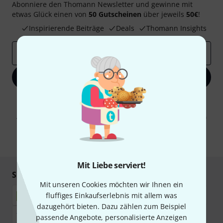
Abonniere den Thomann Newsletter und gewinne mit
etwas Glück einen von
50 Gutscheinen
über jeweils
50€
!
Inspirierende Beiträge
Deals
Thomann Insights
E-Mail-Adresse
*
Jetzt anmelden
Mit Klick auf „Jetzt anmelden“ stimmen Sie dem Erhalt von E-Mail-
Werbung und einer Messung des E-Mail-Nutzungsverhaltens zu. Die
Abmeldung ist jederzeit möglich. Weitere Informationen finden Sie in
unseren
Datenschutzhinweisen
.
* Pflichtfeld
Mit Liebe serviert!
Sicher einkaufen & bezahlen
Mit unseren Cookies möchten wir Ihnen ein
fluffiges Einkaufserlebnis mit allem was
dazugehört bieten. Dazu zählen zum Beispiel
passende Angebote, personalisierte Anzeigen