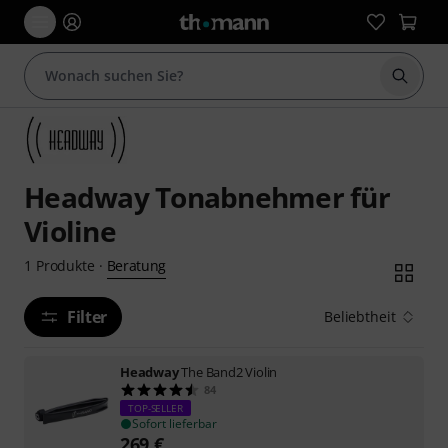
Suche 
Headway Tonabnehmer für
Violine
Beratung
1
Produkte
·
Filter
Beliebtheit
Headway
The Band2 Violin
84
TOP-SELLER
Sofort lieferbar
269
€