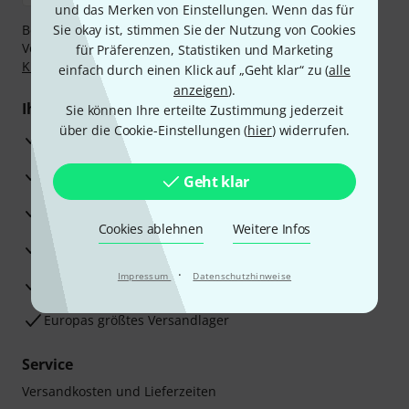
und das Merken von Einstellungen. Wenn das für
Bezahlen Sie vertraulich und sicher per Nachnahme,
Sie okay ist, stimmen Sie der Nutzung von Cookies
Vorkasse, PayPal, Amazon Pay,
Klarna Sofort bezahlen
,
für Präferenzen, Statistiken und Marketing
Klarna Ratenzahlung
oder Kreditkarte.
einfach durch einen Klick auf „Geht klar“ zu (
alle
anzeigen
).
Ihre Vorteile
Sie können Ihre erteilte Zustimmung jederzeit
über die Cookie-Einstellungen (
hier
) widerrufen.
3 Jahre Thomann Garantie
30 Tage Money-Back-Garantie
Geht klar
Reparaturservice
Cookies ablehnen
Weitere Infos
Beratung durch Fachexperten
·
Impressum
Datenschutzhinweise
Zufriedenheitsgarantie
Europas größtes Versandlager
Service
Versandkosten und Lieferzeiten