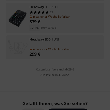
Headway
EDB-2 H.E.
22
In ca. einer Woche lieferbar
379
€
-20%
UVP:
474
€
Headway
EDC-1 UNI
In ca. einer Woche lieferbar
299
€
Kostenloser Versand ab 29 €
Alle Preise inkl. MwSt.
Gefällt Ihnen, was Sie sehen?