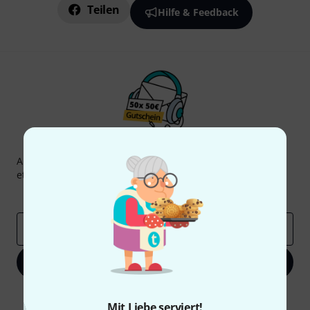
Teilen
Hilfe & Feedback
Thomann Newsletter
Abonniere den Thomann Newsletter und gewinne mit
etwas Glück einen von
50 Gutscheinen
über jeweils
50€
!
Inspirierende Beiträge
Deals
Thomann Insights
E-Mail-Adresse
*
Jetzt anmelden
Mit Klick auf „Jetzt anmelden“ stimmen Sie dem Erhalt von E-Mail-
Mit Liebe serviert!
Werbung und einer Messung des E-Mail-Nutzungsverhaltens zu. Die