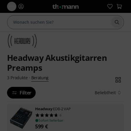
Suche 
Headway Akustikgitarren
Preamps
Beratung
3
Produkte
·
Filter
Beliebtheit
Headway
EDB-2 VAP
6
Sofort lieferbar
599
€