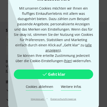
Abmeldung ist jederzeit möglich. Weitere Informationen finden Sie in
unseren
Datenschutzhinweisen
.
Mit unseren Cookies möchten wir Ihnen ein
fluffiges Einkaufserlebnis mit allem was
* Pflichtfeld
dazugehört bieten. Dazu zählen zum Beispiel
passende Angebote, personalisierte Anzeigen
und das Merken von Einstellungen. Wenn das für
Sicher einkaufen & bezahlen
Sie okay ist, stimmen Sie der Nutzung von Cookies
für Präferenzen, Statistiken und Marketing
einfach durch einen Klick auf „Geht klar“ zu (
alle
anzeigen
).
Sie können Ihre erteilte Zustimmung jederzeit
über die Cookie-Einstellungen (
hier
) widerrufen.
Bezahlen Sie vertraulich und sicher per Nachnahme,
Vorkasse, PayPal, Amazon Pay,
Klarna Sofort bezahlen
,
Klarna Ratenzahlung
oder Kreditkarte.
Geht klar
Ihre Vorteile
Cookies ablehnen
Weitere Infos
3 Jahre Thomann Garantie
·
30 Tage Money-Back-Garantie
Impressum
Datenschutzhinweise