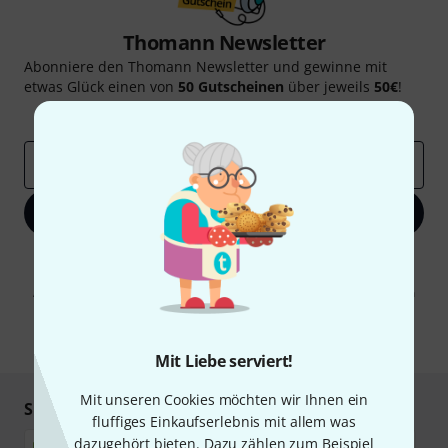
Thomann Newsletter
Abonniere den Thomann Newsletter und gewinne mit
etwas Glück einen von
50 Gutscheinen
über jeweils
50€
!
Inspirierende Beiträge
Deals
Thomann Insights
E-Mail-Adresse
*
Jetzt anmelden
Mit Klick auf „Jetzt anmelden“ stimmen Sie dem Erhalt von E-Mail-
Werbung und einer Messung des E-Mail-Nutzungsverhaltens zu. Die
Abmeldung ist jederzeit möglich. Weitere Informationen finden Sie in
unseren
Datenschutzhinweisen
.
* Pflichtfeld
Mit Liebe serviert!
Mit unseren Cookies möchten wir Ihnen ein
Sicher einkaufen & bezahlen
fluffiges Einkaufserlebnis mit allem was
dazugehört bieten. Dazu zählen zum Beispiel