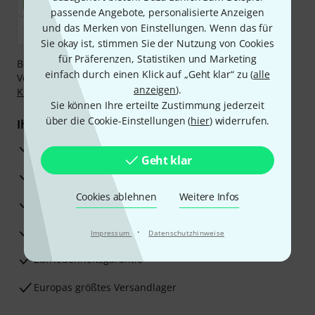
passende Angebote, personalisierte Anzeigen
und das Merken von Einstellungen. Wenn das für
Sie okay ist, stimmen Sie der Nutzung von Cookies
für Präferenzen, Statistiken und Marketing
Bezahlen Sie vertraulich und sicher per Nachnahme,
einfach durch einen Klick auf „Geht klar“ zu (
alle
Vorkasse, PayPal, Amazon Pay,
Klarna Sofort bezahlen
,
anzeigen
).
Klarna Ratenzahlung
oder Kreditkarte.
Sie können Ihre erteilte Zustimmung jederzeit
über die Cookie-Einstellungen (
hier
) widerrufen.
Ihre Vorteile
3 Jahre Thomann Garantie
Geht klar
30 Tage Money-Back-Garantie
Cookies ablehnen
Weitere Infos
Reparaturservice
Beratung durch Fachexperten
·
Impressum
Datenschutzhinweise
Zufriedenheitsgarantie
Europas größtes Versandlager