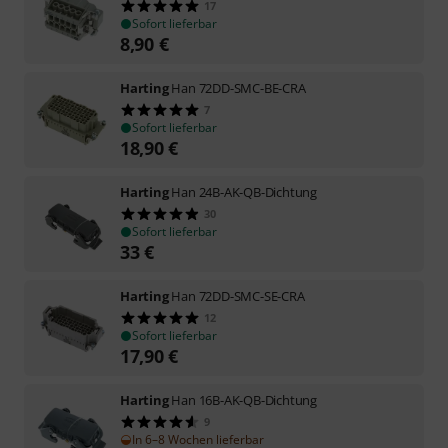
17
Sofort lieferbar
8,90
€
Harting
Han 72DD-SMC-BE-CRA
7
Sofort lieferbar
18,90
€
Harting
Han 24B-AK-QB-Dichtung
30
Sofort lieferbar
33
€
Harting
Han 72DD-SMC-SE-CRA
12
Sofort lieferbar
17,90
€
Harting
Han 16B-AK-QB-Dichtung
9
In 6–8 Wochen lieferbar