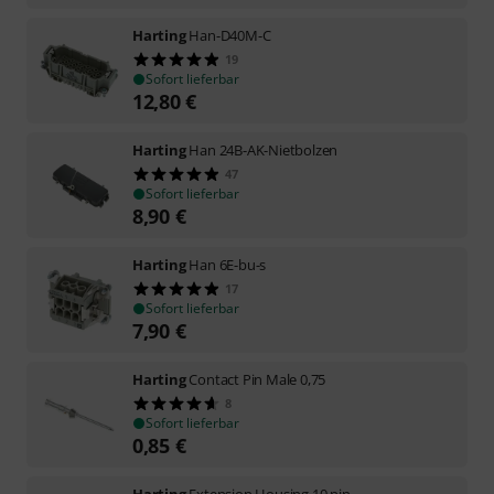
Harting
Han-D40M-C
19
Sofort lieferbar
12,80
€
Harting
Han 24B-AK-Nietbolzen
47
Sofort lieferbar
8,90
€
Harting
Han 6E-bu-s
17
Sofort lieferbar
7,90
€
Harting
Contact Pin Male 0,75
8
Sofort lieferbar
0,85
€
Harting
Extension Housing 10 pin