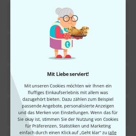
Harting
Han-D40F-C
19
Sofort lieferbar
12,80
€
Harting
Han 24E-sti-s
21
In 8–10 Wochen lieferbar
14,50
€
Harting
Han 24B-kg-QB-29
Mit Liebe serviert!
10
Sofort lieferbar
Mit unseren Cookies möchten wir Ihnen ein
29
€
fluffiges Einkaufserlebnis mit allem was
dazugehört bieten. Dazu zählen zum Beispiel
Harting
Han 24B-gg-21
passende Angebote, personalisierte Anzeigen
6
und das Merken von Einstellungen. Wenn das für
Sofort lieferbar
Sie okay ist, stimmen Sie der Nutzung von Cookies
12,90
€
für Präferenzen, Statistiken und Marketing
einfach durch einen Klick auf „Geht klar“ zu (
alle
Harting
Han 6B-gs-16