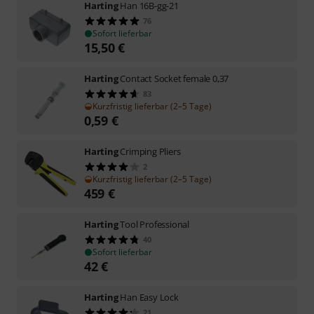
Harting
Han 16B-gg-21
76
Sofort lieferbar
15,50
€
Harting
Contact Socket female 0,37
83
Kurzfristig lieferbar (2–5 Tage)
0,59
€
Harting
Crimping Pliers
2
Kurzfristig lieferbar (2–5 Tage)
459
€
Harting
Tool Professional
40
Sofort lieferbar
42
€
Harting
Han Easy Lock
21