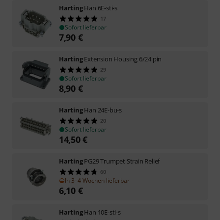
Harting
Han 6E-sti-s
17
Sofort lieferbar
7,90
€
Harting
Extension Housing 6/24 pin
29
Sofort lieferbar
8,90
€
Harting
Han 24E-bu-s
20
Sofort lieferbar
14,50
€
Harting
PG29 Trumpet Strain Relief
60
In 3–4 Wochen lieferbar
6,10
€
Harting
Han 10E-sti-s