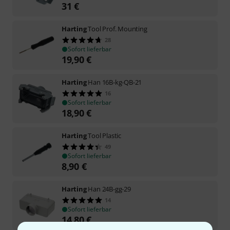
31
€
Harting
Tool Prof. Mounting
28
Sofort lieferbar
19,90
€
Harting
Han 16B-kg-QB-21
16
Sofort lieferbar
18,90
€
Harting
Tool Plastic
49
Sofort lieferbar
8,90
€
Harting
Han 24B-gg-29
14
Sofort lieferbar
14,80
€