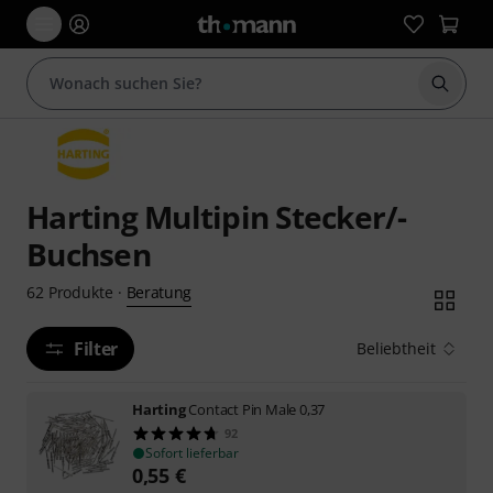
Suche 
Harting Multipin Stecker/-
Buchsen
Beratung
62
Produkte
·
Filter
Beliebtheit
Harting
Contact Pin Male 0,37
92
Sofort lieferbar
0,55
€