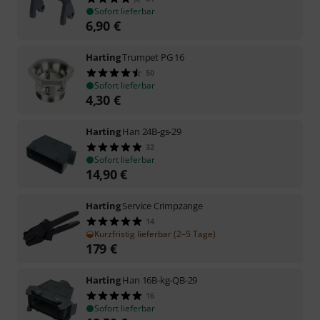
Sofort lieferbar
6,90
€
Harting
Trumpet PG 16
50
Sofort lieferbar
4,30
€
Harting
Han 24B-gs-29
32
Sofort lieferbar
14,90
€
Harting
Service Crimpzange
14
Kurzfristig lieferbar (2–5 Tage)
179
€
Harting
Han 16B-kg-QB-29
16
Sofort lieferbar