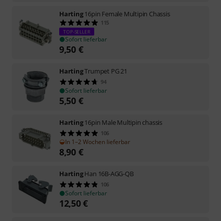
Harting
16pin Female Multipin Chassis
115
TOP-SELLER
Sofort lieferbar
9,50
€
Harting
Trumpet PG 21
94
Sofort lieferbar
5,50
€
Harting
16pin Male Multipin chassis
106
In 1–2 Wochen lieferbar
8,90
€
Harting
Han 16B-AGG-QB
106
Sofort lieferbar
12,50
€