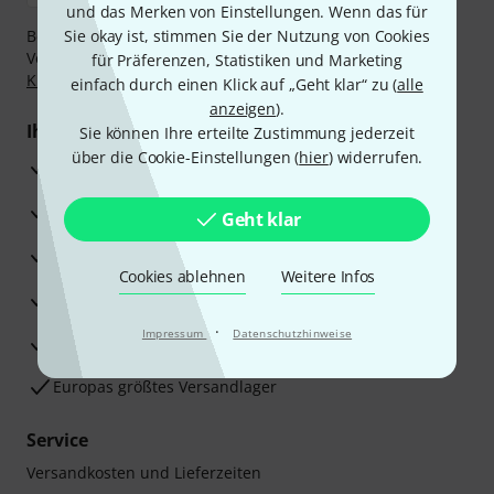
und das Merken von Einstellungen. Wenn das für
Bezahlen Sie vertraulich und sicher per Nachnahme,
Sie okay ist, stimmen Sie der Nutzung von Cookies
Vorkasse, PayPal, Amazon Pay,
Klarna Sofort bezahlen
,
für Präferenzen, Statistiken und Marketing
Klarna Ratenzahlung
oder Kreditkarte.
einfach durch einen Klick auf „Geht klar“ zu (
alle
anzeigen
).
Ihre Vorteile
Sie können Ihre erteilte Zustimmung jederzeit
über die Cookie-Einstellungen (
hier
) widerrufen.
3 Jahre Thomann Garantie
30 Tage Money-Back-Garantie
Geht klar
Reparaturservice
Cookies ablehnen
Weitere Infos
Beratung durch Fachexperten
·
Impressum
Datenschutzhinweise
Zufriedenheitsgarantie
Europas größtes Versandlager
Service
Versandkosten und Lieferzeiten