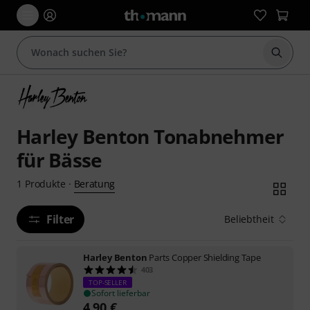
Suche 
Harley Benton Tonabnehmer
für Bässe
Beratung
1
Produkte
·
Filter
Beliebtheit
Harley Benton
Parts Copper Shielding Tape
403
TOP-SELLER
Sofort lieferbar
4,90
€