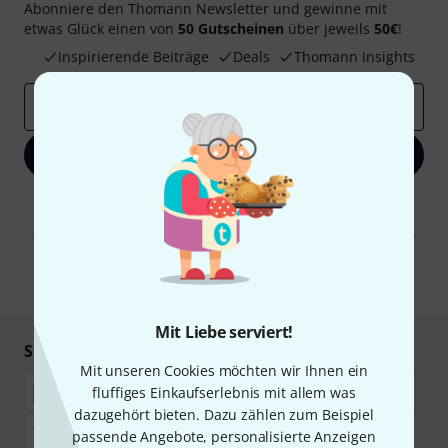
Abonniere den Thomann Newsletter und gewinne mit
etwas Glück einen von
50 Gutscheinen
über jeweils
50€
!
Inspirierende Beiträge
Deals
Thomann Insights
E-Mail-Adresse
*
Jetzt anmelden
Mit Klick auf „Jetzt anmelden“ stimmen Sie dem Erhalt von E-Mail-
Werbung und einer Messung des E-Mail-Nutzungsverhaltens zu. Die
Abmeldung ist jederzeit möglich. Weitere Informationen finden Sie in
unseren
Datenschutzhinweisen
.
* Pflichtfeld
Mit Liebe serviert!
Sicher einkaufen & bezahlen
Mit unseren Cookies möchten wir Ihnen ein
fluffiges Einkaufserlebnis mit allem was
dazugehört bieten. Dazu zählen zum Beispiel
passende Angebote, personalisierte Anzeigen