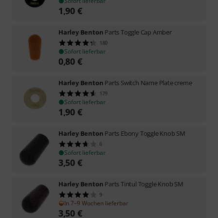
Sofort lieferbar
1,90
€
Harley Benton
Parts Toggle Cap Amber
180
Sofort lieferbar
0,80
€
Harley Benton
Parts Switch Name Plate creme
179
Sofort lieferbar
1,90
€
Harley Benton
Parts Ebony Toggle Knob SM
6
Sofort lieferbar
3,50
€
Harley Benton
Parts Tintul Toggle Knob SM
9
In 7–9 Wochen lieferbar
3,50
€