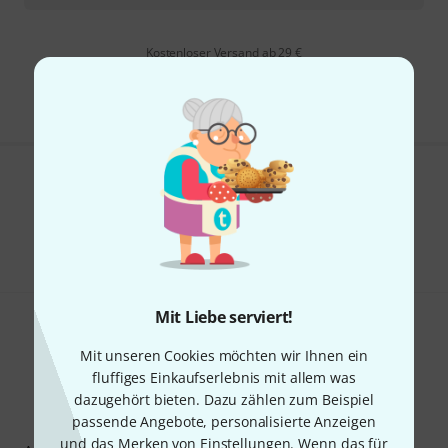
Kostenloser Versand ab 29 €
Alle Preise inkl. MwSt.
Gefällt Ihnen, was Sie sehen?
Teilen
Hilfe & Feedback
Mit Liebe serviert!
Mit unseren Cookies möchten wir Ihnen ein
fluffiges Einkaufserlebnis mit allem was
dazugehört bieten. Dazu zählen zum Beispiel
passende Angebote, personalisierte Anzeigen
Thomann Newsletter
und das Merken von Einstellungen. Wenn das für