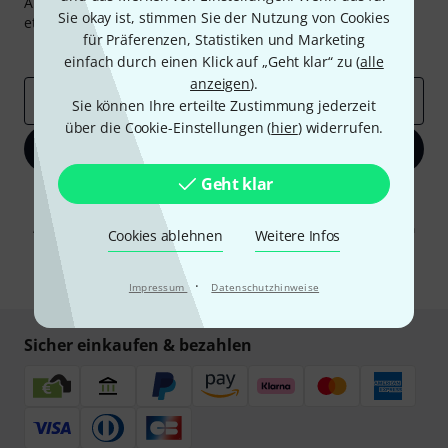
Abonniere den Thomann Newsletter und gewinne mit
Sie okay ist, stimmen Sie der Nutzung von Cookies
etwas Glück einen von
50 Gutscheinen
über jeweils
50€
!
für Präferenzen, Statistiken und Marketing
Inspirierende Beiträge
Deals
Thomann Insights
einfach durch einen Klick auf „Geht klar“ zu (
alle
anzeigen
).
E-Mail-Adresse
*
Sie können Ihre erteilte Zustimmung jederzeit
über die Cookie-Einstellungen (
hier
) widerrufen.
Jetzt anmelden
Geht klar
Mit Klick auf „Jetzt anmelden“ stimmen Sie dem Erhalt von E-Mail-
Werbung und einer Messung des E-Mail-Nutzungsverhaltens zu. Die
Abmeldung ist jederzeit möglich. Weitere Informationen finden Sie in
Cookies ablehnen
Weitere Infos
unseren
Datenschutzhinweisen
.
* Pflichtfeld
·
Impressum
Datenschutzhinweise
Sicher einkaufen & bezahlen