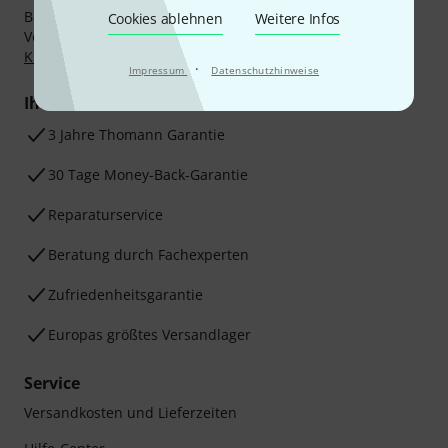
Bezahlen Sie vertraulich und sicher per Nachnahme,
Cookies ablehnen
Weitere Infos
Vorkasse, PayPal, Amazon Pay,
Klarna Sofort bezahlen
,
Klarna Ratenzahlung
oder Kreditkarte.
·
Impressum
Datenschutzhinweise
Ihre Vorteile
3 Jahre Thomann Garantie
30 Tage Money-Back-Garantie
Reparaturservice
Beratung durch Fachexperten
Zufriedenheitsgarantie
Europas größtes Versandlager
Service
Versandkosten und Lieferzeiten