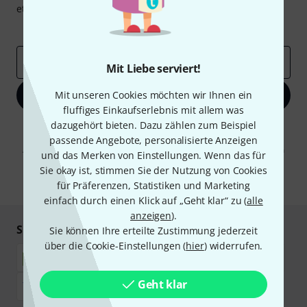
etwas Glück einen von
50 Gutscheinen
über jeweils
50€
!
Inspirierende Beiträge
Deals
Thomann Insights
E-Mail-Adresse
*
Mit Liebe serviert!
Mit unseren Cookies möchten wir Ihnen ein
Jetzt anmelden
fluffiges Einkaufserlebnis mit allem was
dazugehört bieten. Dazu zählen zum Beispiel
Mit Klick auf „Jetzt anmelden“ stimmen Sie dem Erhalt von E-Mail-
Werbung und einer Messung des E-Mail-Nutzungsverhaltens zu. Die
passende Angebote, personalisierte Anzeigen
Abmeldung ist jederzeit möglich. Weitere Informationen finden Sie in
und das Merken von Einstellungen. Wenn das für
unseren
Datenschutzhinweisen
.
Sie okay ist, stimmen Sie der Nutzung von Cookies
* Pflichtfeld
für Präferenzen, Statistiken und Marketing
einfach durch einen Klick auf „Geht klar“ zu (
alle
anzeigen
).
Sicher einkaufen & bezahlen
Sie können Ihre erteilte Zustimmung jederzeit
über die Cookie-Einstellungen (
hier
) widerrufen.
Geht klar