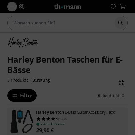
Suche 
Harley Benton Taschen für E-
Bässe
Beratung
5
Produkte
·
Filter
Beliebtheit
Harley Benton
E-Bass Guitar Accessory Pack
218
Sofort lieferbar
29,90
€