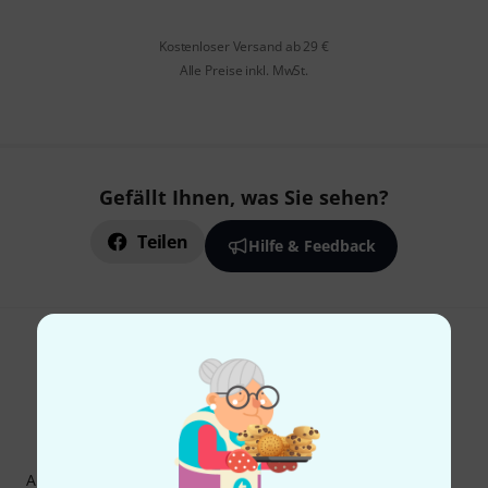
Kostenloser Versand ab 29 €
Alle Preise inkl. MwSt.
Gefällt Ihnen, was Sie sehen?
Teilen
Hilfe & Feedback
Thomann Newsletter
Abonniere den Thomann Newsletter und gewinne mit