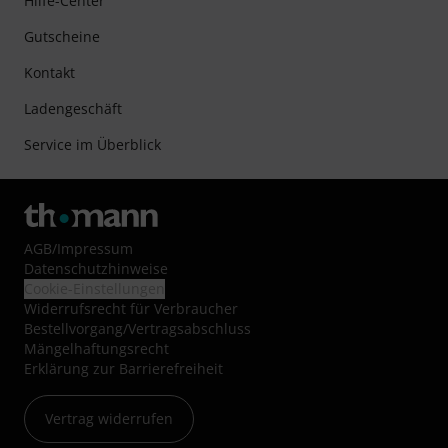
Hilfe-Center
Gutscheine
Kontakt
Ladengeschäft
Service im Überblick
AGB
/
Impressum
Datenschutzhinweise
Cookie-Einstellungen
Widerrufsrecht für Verbraucher
Bestellvorgang/Vertragsabschluss
Mängelhaftungsrecht
Erklärung zur Barrierefreiheit
Vertrag widerrufen