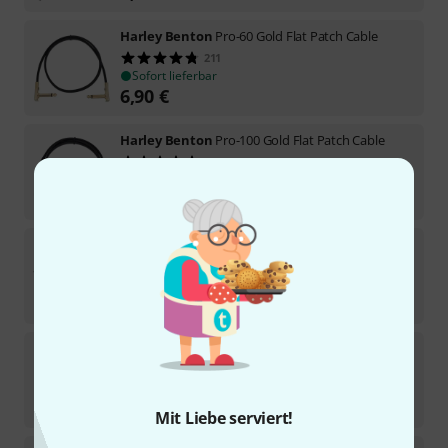
Harley Benton
Pro-60 Gold Flat Patch Cable
211
Sofort lieferbar
6,90
€
Harley Benton
Pro-100 Gold Flat Patch Cable
99
Sofort lieferbar
7,90
€
Harley Benton
Amp Iso 2
76
Sofort lieferbar
49
€
Harley Benton
GroundBox
36
Sofort lieferbar
14,90
€
Mit Liebe serviert!