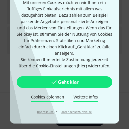
Harley Benton
Pro-80 Gold Flat Patch Cable
Mit unseren Cookies möchten wir Ihnen ein
71
fluffiges Einkaufserlebnis mit allem was
Sofort lieferbar
dazugehört bieten. Dazu zählen zum Beispiel
7,90
€
passende Angebote, personalisierte Anzeigen
und das Merken von Einstellungen. Wenn das für
Harley Benton
Solder-Free Patch Cable 2M
Sie okay ist, stimmen Sie der Nutzung von Cookies
17
für Präferenzen, Statistiken und Marketing
Sofort lieferbar
einfach durch einen Klick auf „Geht klar“ zu (
alle
2,90
€
anzeigen
).
Sie können Ihre erteilte Zustimmung jederzeit
über die Cookie-Einstellungen (
hier
) widerrufen.
Kostenloser Versand ab 29 €
Alle Preise inkl. MwSt.
Geht klar
Cookies ablehnen
Weitere Infos
Gefällt Ihnen, was Sie sehen?
·
Impressum
Datenschutzhinweise
Teilen
Hilfe & Feedback