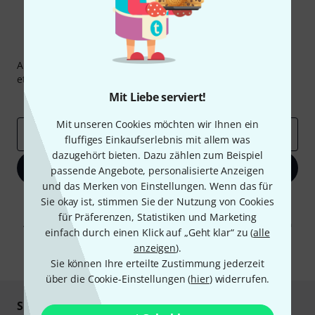
Thomann Newsletter
Abonniere den Thomann Newsletter und gewinne mit
etwas Glück einen von
50 Gutscheinen
über jeweils
50€
!
Mit Liebe serviert!
Inspirierende Beiträge
Deals
Thomann Insights
Mit unseren Cookies möchten wir Ihnen ein
E-Mail-Adresse
*
fluffiges Einkaufserlebnis mit allem was
dazugehört bieten. Dazu zählen zum Beispiel
Jetzt anmelden
passende Angebote, personalisierte Anzeigen
und das Merken von Einstellungen. Wenn das für
Sie okay ist, stimmen Sie der Nutzung von Cookies
Mit Klick auf „Jetzt anmelden“ stimmen Sie dem Erhalt von E-Mail-
Werbung und einer Messung des E-Mail-Nutzungsverhaltens zu. Die
für Präferenzen, Statistiken und Marketing
Abmeldung ist jederzeit möglich. Weitere Informationen finden Sie in
einfach durch einen Klick auf „Geht klar“ zu (
alle
unseren
Datenschutzhinweisen
.
anzeigen
).
* Pflichtfeld
Sie können Ihre erteilte Zustimmung jederzeit
über die Cookie-Einstellungen (
hier
) widerrufen.
Sicher einkaufen & bezahlen