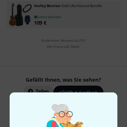
Harley Benton
Solid Uke Natural Bundle
Sofort lieferbar
109
€
Kostenloser Versand ab 29 €
Alle Preise inkl. MwSt.
Gefällt Ihnen, was Sie sehen?
Teilen
Hilfe & Feedback