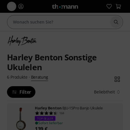
Suche 
Harley Benton Sonstige
Ukulelen
Beratung
6
Produkte
·
Filter
Beliebtheit
Harley Benton
BJU-15Pro Banjo Ukulele
164
TOP-SELLER
Sofort lieferbar
139
€