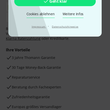
Geht klar
Cookies ablehnen
Weitere Infos
·
Impressum
Datenschutzhinweise
Bezahlen Sie vertraulich und sicher per Nachnahme,
Vorkasse, PayPal, Amazon Pay,
Klarna Sofort bezahlen
,
Klarna Ratenzahlung
oder Kreditkarte.
Ihre Vorteile
3 Jahre Thomann Garantie
30 Tage Money-Back-Garantie
Reparaturservice
Beratung durch Fachexperten
Zufriedenheitsgarantie
Europas größtes Versandlager