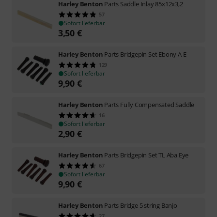
Harley Benton
Parts Saddle Inlay 85x12x3,2
57
Sofort lieferbar
3,50
€
Harley Benton
Parts Bridgepin Set Ebony A E
129
Sofort lieferbar
9,90
€
Harley Benton
Parts Fully Compensated Saddle
16
Sofort lieferbar
2,90
€
Harley Benton
Parts Bridgepin Set TL Aba Eye
67
Sofort lieferbar
9,90
€
Harley Benton
Parts Bridge 5 string Banjo
27