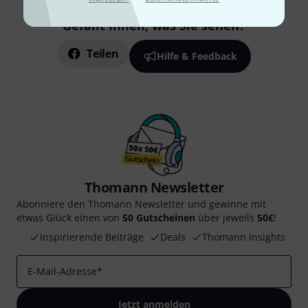
Gefällt Ihnen, was Sie sehen?
Teilen
Hilfe & Feedback
Thomann Newsletter
Abonniere den Thomann Newsletter und gewinne mit
etwas Glück einen von
50 Gutscheinen
über jeweils
50€
!
Inspirierende Beiträge
Deals
Thomann Insights
E-Mail-Adresse
*
Jetzt anmelden