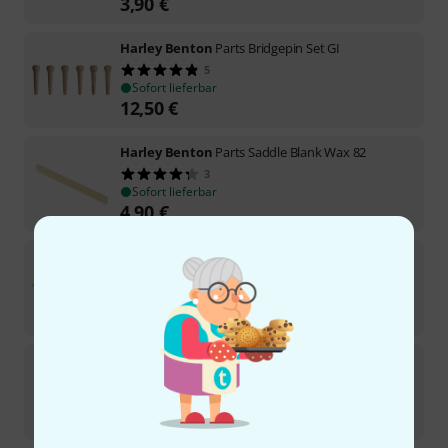
3,90
€
Harley Benton
Parts Bridgepin Set GI
5
Sofort lieferbar
12,50
€
Harley Benton
Parts Saddle Blank Wax 82
3
Sofort lieferbar
4,90
€
Harley Benton
Parts Bridge 4 string Banjo
22
Sofort lieferbar
2,90
€
Harley Benton
Ebony End Pin Plain
2
Sofort lieferbar
4,90
€