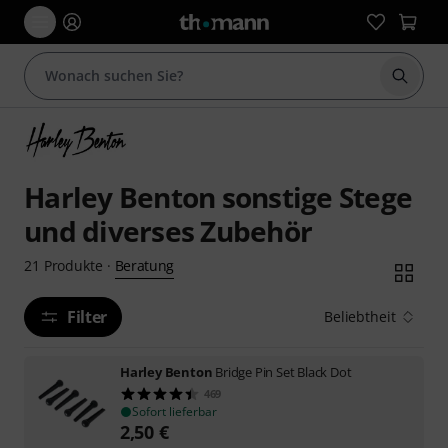
Suche 
Harley Benton sonstige Stege
und diverses Zubehör
Beratung
21
Produkte
·
Filter
Beliebtheit
Harley Benton
Bridge Pin Set Black Dot
469
Sofort lieferbar
2,50
€