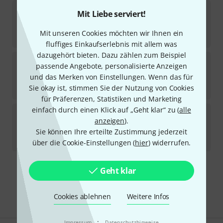
Harley Benton
Parts Ebony Classic Bridge
Mit Liebe serviert!
2
Sofort lieferbar
Mit unseren Cookies möchten wir Ihnen ein
13,90
€
fluffiges Einkaufserlebnis mit allem was
dazugehört bieten. Dazu zählen zum Beispiel
Harley Benton
Parts Rosewood Classic Bridge
passende Angebote, personalisierte Anzeigen
5
und das Merken von Einstellungen. Wenn das für
Sofort lieferbar
Sie okay ist, stimmen Sie der Nutzung von Cookies
13,90
€
für Präferenzen, Statistiken und Marketing
einfach durch einen Klick auf „Geht klar“ zu (
alle
Harley Benton
Tintul End Pin Plain
anzeigen
).
5
Sofort lieferbar
Sie können Ihre erteilte Zustimmung jederzeit
4,90
€
über die Cookie-Einstellungen (
hier
) widerrufen.
Geht klar
Kostenloser Versand ab 29 €
Alle Preise inkl. MwSt.
Cookies ablehnen
Weitere Infos
·
Impressum
Datenschutzhinweise