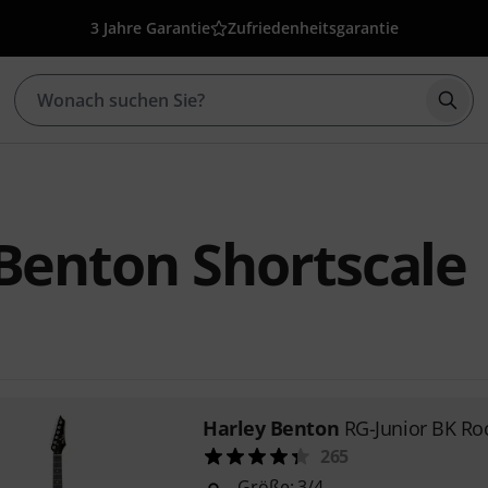
3 Jahre Garantie
Zufriedenheitsgarantie
Such
Benton Shortscale
Harley Benton
RG-Junior BK Roc
265
Größe: 3/4