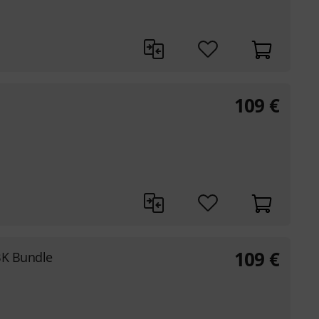
109
€
109
€
BK Bundle