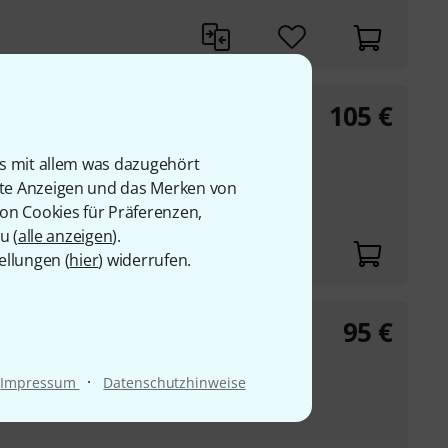
105
€
ck Serie Bundle
is mit allem was dazugehört
rte Anzeigen und das Merken von
von Cookies für Präferenzen,
u (
alle anzeigen
).
ellungen (
hier
) widerrufen.
95
€
andard S Bundle
·
Impressum
Datenschutzhinweise