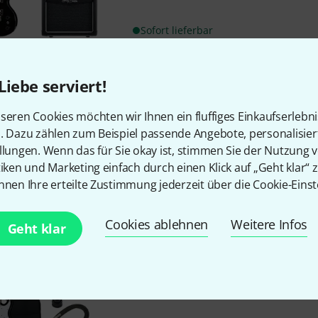
Sofort lieferbar
Harley Benton
RG-Junior BK Ro
Liebe serviert!
Größe: 3/4
seren Cookies möchten wir Ihnen ein fluffiges Einkaufserlebn
Stimmung: A-D-G-C-E-A
n. Dazu zählen zum Beispiel passende Angebote, personalisie
Korpus: Pappel
llungen. Wenn das für Sie okay ist, stimmen Sie der Nutzung 
tiken und Marketing einfach durch einen Klick auf „Geht klar“ z
nnen Ihre erteilte Zustimmung jederzeit über die Cookie-Einst
Sofort lieferbar
Cookies ablehnen
Weitere Infos
Geht klar
Harley Benton
ST-Junior BK St
Korpus: Pappel
geschraubter Hals: Ahorn
Griffbrett: Laurel