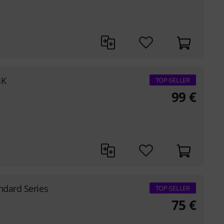
BK
TOP-SELLER
99
€
ndard Series
TOP-SELLER
75
€