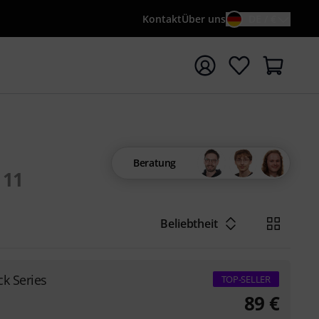
Kontakt
Über uns
DE / €
e mit Suchwort {searchTerm} starten
Beratung
11
Beliebtheit
k Series
TOP-SELLER
89
€