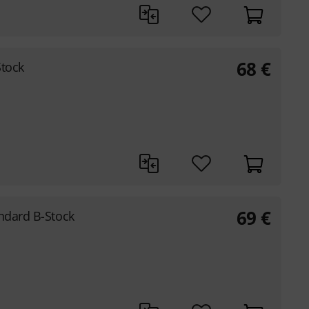
68
€
Stock
69
€
andard B-Stock