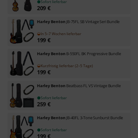
Sofort lieferbar
209
€
Harley Benton
JB-75FL SB Vintage Seri Bundle
In 5–7 Wochen lieferbar
199
€
Harley Benton
B-550FL BK Progressive Bundle
Kurzfristig lieferbar (2–5 Tage)
199
€
Harley Benton
Beatbass FL VS Vintage Bundle
Sofort lieferbar
259
€
Harley Benton
JB-40FL 3-Tone Sunburst Bundle
Sofort lieferbar
199
€