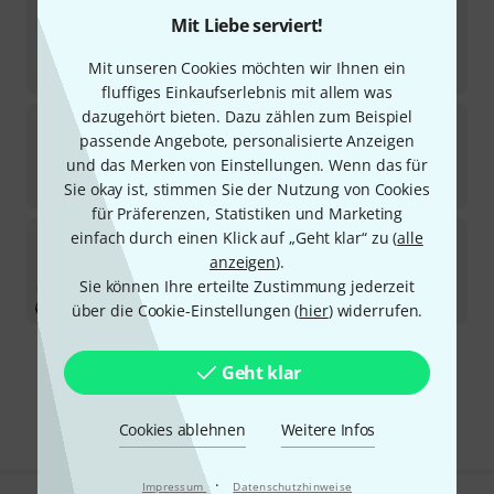
Harley Benton
Beatbass FL VS Vintage B-Stock
Mit Liebe serviert!
Sofort lieferbar
Mit unseren Cookies möchten wir Ihnen ein
166
€
fluffiges Einkaufserlebnis mit allem was
dazugehört bieten. Dazu zählen zum Beispiel
Harley Benton
JB-40FL LH w/Bag
passende Angebote, personalisierte Anzeigen
und das Merken von Einstellungen. Wenn das für
Sofort lieferbar
189
€
Sie okay ist, stimmen Sie der Nutzung von Cookies
für Präferenzen, Statistiken und Marketing
Harley Benton
JB-40FL LH Bundle
einfach durch einen Klick auf „Geht klar“ zu (
alle
anzeigen
).
Sofort lieferbar
Sie können Ihre erteilte Zustimmung jederzeit
189
€
über die Cookie-Einstellungen (
hier
) widerrufen.
Geht klar
Kostenloser Versand ab 29 €
Alle Preise inkl. MwSt.
Cookies ablehnen
Weitere Infos
·
Impressum
Datenschutzhinweise