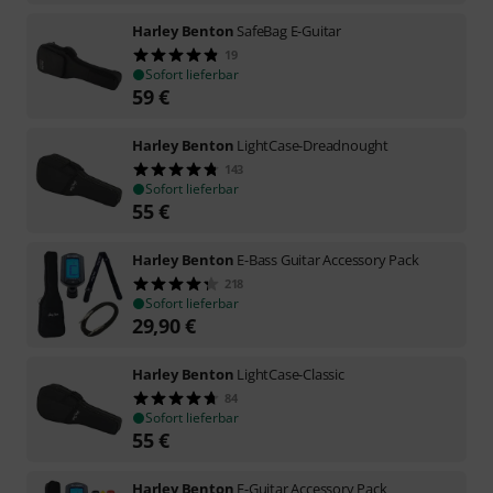
Harley Benton
SafeBag E-Guitar
19
Sofort lieferbar
59
€
Harley Benton
LightCase-Dreadnought
143
Sofort lieferbar
55
€
Harley Benton
E-Bass Guitar Accessory Pack
218
Sofort lieferbar
29,90
€
Harley Benton
LightCase-Classic
84
Sofort lieferbar
55
€
Harley Benton
E-Guitar Accessory Pack