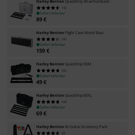
Harley Benton
SpaceShip 40 w/Hardcase
142
Sofort lieferbar
89
€
Harley Benton
Flight Case Wood Bass
343
Sofort lieferbar
159
€
Harley Benton
SpaceShip 50M
352
Sofort lieferbar
49
€
Harley Benton
SpaceShip 60XL
428
Sofort lieferbar
69
€
Harley Benton
W-Guitar Accessory Pack
69