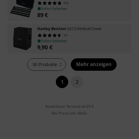
416
Sofort lieferbar
89
€
Harley Benton
G212 Vertical Cover
19
Sofort lieferbar
9,90
€
Mehr anzeigen
50 Produkte
1
2
Kostenloser Versand ab 29 €
Alle Preise inkl. MwSt.