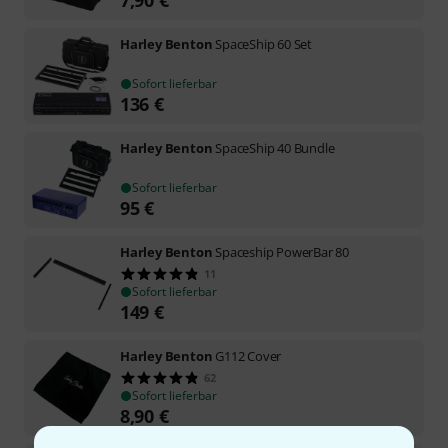
Harley Benton
SpaceShip 60 Set
Sofort lieferbar
136
€
Harley Benton
SpaceShip 40 Bundle
Sofort lieferbar
95
€
Harley Benton
Spaceship PowerBar 80
11
Sofort lieferbar
149
€
Harley Benton
G112 Cover
62
Sofort lieferbar
8,90
€