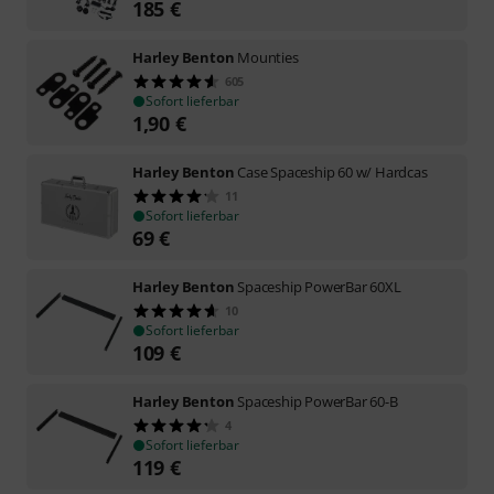
185
€
Harley Benton
Mounties
605
Sofort lieferbar
1,90
€
Harley Benton
Case Spaceship 60 w/ Hardcas
11
Sofort lieferbar
69
€
Harley Benton
Spaceship PowerBar 60XL
10
Sofort lieferbar
109
€
Harley Benton
Spaceship PowerBar 60-B
4
Sofort lieferbar
119
€