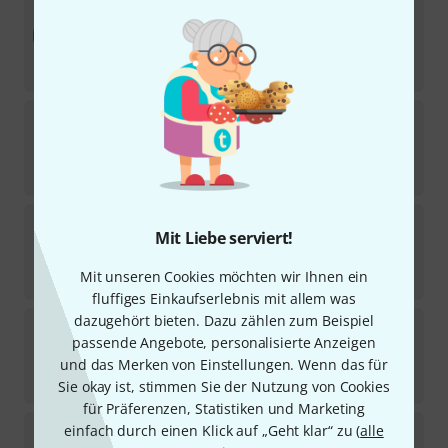
Harley Benton
SafeBag E-Bass
4
Sofort lieferbar
59
€
Harley Benton
SpaceShip Hook & Loop Tape 3M
1078
Sofort lieferbar
6,90
€
Harley Benton
Case BackPack
Mit Liebe serviert!
50
Sofort lieferbar
Mit unseren Cookies möchten wir Ihnen ein
24,90
€
fluffiges Einkaufserlebnis mit allem was
dazugehört bieten. Dazu zählen zum Beispiel
Harley Benton
C-Guitar 3/4 Accessory Pack
passende Angebote, personalisierte Anzeigen
13
Sofort lieferbar
und das Merken von Einstellungen. Wenn das für
20,90
€
Sie okay ist, stimmen Sie der Nutzung von Cookies
für Präferenzen, Statistiken und Marketing
Harley Benton
Spaceship Power 50C
einfach durch einen Klick auf „Geht klar“ zu (
alle