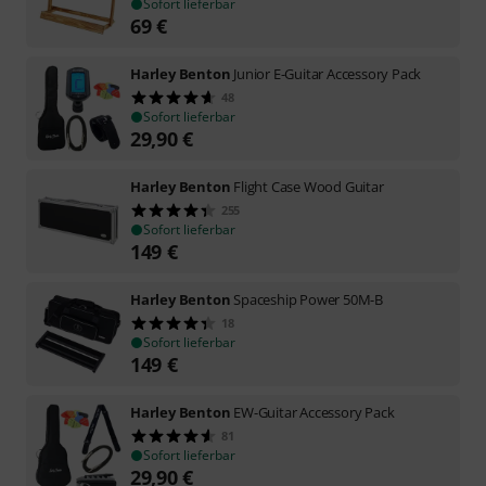
Sofort lieferbar
69
€
Harley Benton
Junior E-Guitar Accessory Pack
48
Sofort lieferbar
29,90
€
Harley Benton
Flight Case Wood Guitar
255
Sofort lieferbar
149
€
Harley Benton
Spaceship Power 50M-B
18
Sofort lieferbar
149
€
Harley Benton
EW-Guitar Accessory Pack
81
Sofort lieferbar
29,90
€