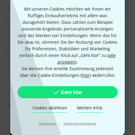
Sofort lieferbar
Mit unseren Cookies möchten wir Ihnen ein
229
€
fluffiges Einkaufserlebnis mit allem was
dazugehört bieten. Dazu zählen zum Beispiel
Harley Benton
Case Spaceship 80 Alu
passende Angebote, personalisierte Anzeigen
6
und das Merken von Einstellungen. Wenn das für
Sofort lieferbar
79
€
Sie okay ist, stimmen Sie der Nutzung von Cookies
für Präferenzen, Statistiken und Marketing
Harley Benton
Spaceship 40 Hardcase
einfach durch einen Klick auf „Geht klar“ zu (
alle
5
anzeigen
).
Sofort lieferbar
Sie können Ihre erteilte Zustimmung jederzeit
59
€
über die Cookie-Einstellungen (
hier
) widerrufen.
Harley Benton
SpaceShip 50C Set
Geht klar
Sofort lieferbar
106
€
Cookies ablehnen
Weitere Infos
Harley Benton
SpaceShip 60 Bundle
·
Impressum
Datenschutzhinweise
Sofort lieferbar