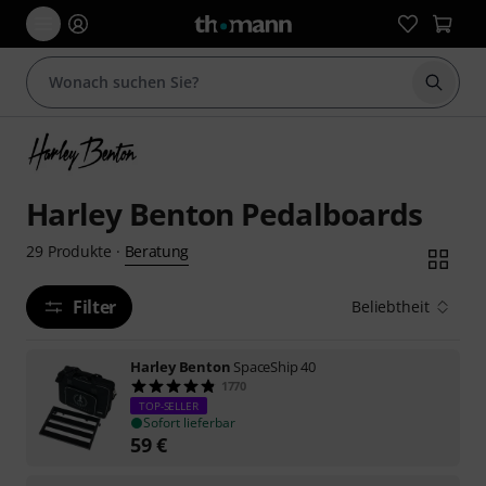
Suche 
Harley Benton Pedalboards
Beratung
29
Produkte
·
Filter
Beliebtheit
Harley Benton
SpaceShip 40
1770
TOP-SELLER
Sofort lieferbar
59
€