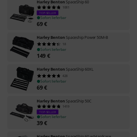
Harley Benton
SpaceShip 60
1081
TOP-SELLER
Sofort lieferbar
69
€
Harley Benton
Spaceship Power 50M-B
18
Sofort lieferbar
149
€
Harley Benton
SpaceShip 60XL
428
Sofort lieferbar
69
€
Harley Benton
SpaceShip 50C
1419
TOP-SELLER
Sofort lieferbar
39
€
Harley Benton
SpaceShip 60 w/Hardcase