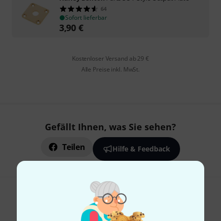
64
Sofort lieferbar
3,90
€
Kostenloser Versand ab 29 €
Alle Preise inkl. MwSt.
Gefällt Ihnen, was Sie sehen?
Teilen
Hilfe & Feedback