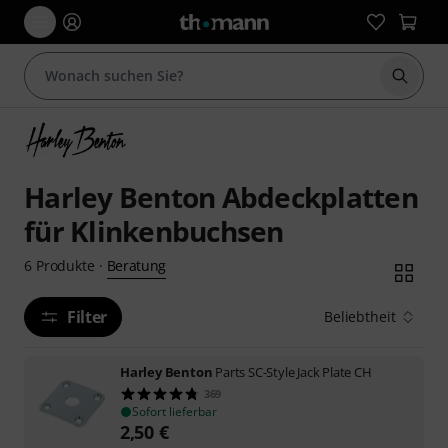
Suche 
Harley Benton Abdeckplatten
für Klinkenbuchsen
Beratung
6
Produkte
·
Filter
Beliebtheit
Harley Benton
Parts SC-Style Jack Plate CH
369
Sofort lieferbar
2,50
€