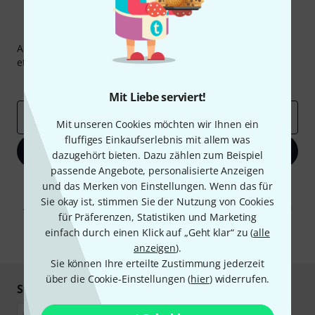
Thomann Newsletter
Abonniere den Thomann Newsletter und gewinne mit
etwas Glück einen von
50 Gutscheinen
über jeweils
50€
!
Inspirierende Beiträge
Deals
Thomann Insights
Mit Liebe serviert!
E-Mail-Adresse
*
Mit unseren Cookies möchten wir Ihnen ein
fluffiges Einkaufserlebnis mit allem was
Jetzt anmelden
dazugehört bieten. Dazu zählen zum Beispiel
passende Angebote, personalisierte Anzeigen
Mit Klick auf „Jetzt anmelden“ stimmen Sie dem Erhalt von E-Mail-
und das Merken von Einstellungen. Wenn das für
Werbung und einer Messung des E-Mail-Nutzungsverhaltens zu. Die
Sie okay ist, stimmen Sie der Nutzung von Cookies
Abmeldung ist jederzeit möglich. Weitere Informationen finden Sie in
für Präferenzen, Statistiken und Marketing
unseren
Datenschutzhinweisen
.
einfach durch einen Klick auf „Geht klar“ zu (
alle
* Pflichtfeld
anzeigen
).
Sie können Ihre erteilte Zustimmung jederzeit
über die Cookie-Einstellungen (
hier
) widerrufen.
Sicher einkaufen & bezahlen