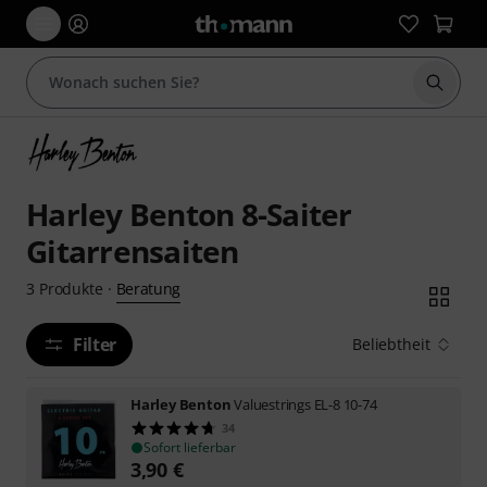
Suche 
Harley Benton 8-Saiter
Gitarrensaiten
Beratung
3
Produkte
·
Filter
Beliebtheit
Harley Benton
Valuestrings EL-8 10-74
34
Sofort lieferbar
3,90
€