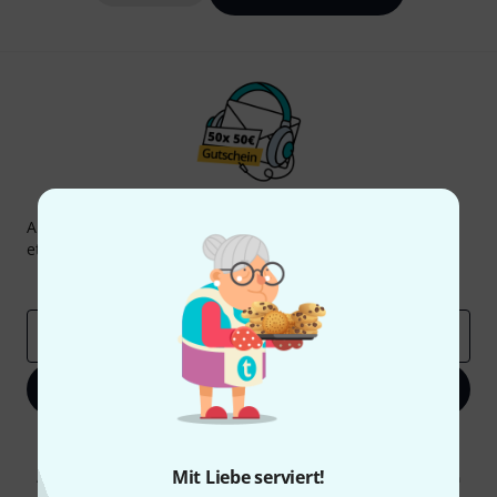
Thomann Newsletter
Abonniere den Thomann Newsletter und gewinne mit
etwas Glück einen von
50 Gutscheinen
über jeweils
50€
!
Inspirierende Beiträge
Deals
Thomann Insights
E-Mail-Adresse
*
Jetzt anmelden
Mit Klick auf „Jetzt anmelden“ stimmen Sie dem Erhalt von E-Mail-
Werbung und einer Messung des E-Mail-Nutzungsverhaltens zu. Die
Mit Liebe serviert!
Abmeldung ist jederzeit möglich. Weitere Informationen finden Sie in
unseren
Datenschutzhinweisen
.