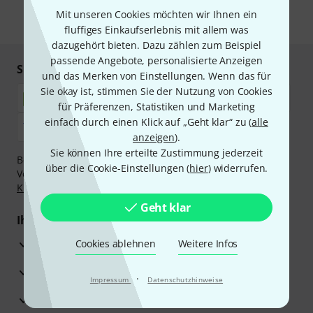
Mit unseren Cookies möchten wir Ihnen ein
* Pflichtfeld
fluffiges Einkaufserlebnis mit allem was
dazugehört bieten. Dazu zählen zum Beispiel
passende Angebote, personalisierte Anzeigen
Sicher einkaufen & bezahlen
und das Merken von Einstellungen. Wenn das für
Sie okay ist, stimmen Sie der Nutzung von Cookies
für Präferenzen, Statistiken und Marketing
einfach durch einen Klick auf „Geht klar“ zu (
alle
anzeigen
).
Sie können Ihre erteilte Zustimmung jederzeit
Bezahlen Sie vertraulich und sicher per Nachnahme,
über die Cookie-Einstellungen (
hier
) widerrufen.
Vorkasse, PayPal, Amazon Pay,
Klarna Sofort bezahlen
,
Klarna Ratenzahlung
oder Kreditkarte.
Geht klar
Ihre Vorteile
3 Jahre Thomann Garantie
Cookies ablehnen
Weitere Infos
30 Tage Money-Back-Garantie
·
Impressum
Datenschutzhinweise
Reparaturservice