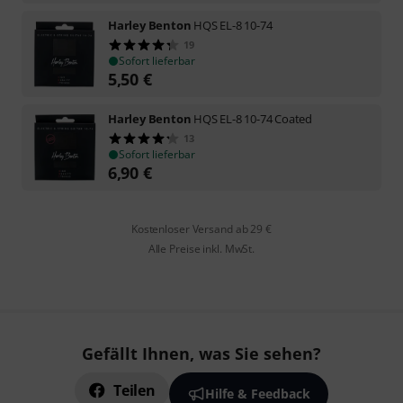
Harley Benton
HQS EL-8 10-74
19
Sofort lieferbar
5,50
€
Harley Benton
HQS EL-8 10-74 Coated
13
Sofort lieferbar
6,90
€
Kostenloser Versand ab 29 €
Alle Preise inkl. MwSt.
Gefällt Ihnen, was Sie sehen?
Teilen
Hilfe & Feedback