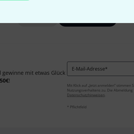
Gefällt Ihnen, was Sie sehen?
Teilen
Hilfe & Feedback
E-Mail-Adresse
*
 gewinne mit etwas Glück
50€
!
Mit Klick auf „Jetzt anmelden“ stimmen
Nutzungsverhaltens zu. Die Abmeldung is
Datenschutzhinweisen
.
* Pflichtfeld