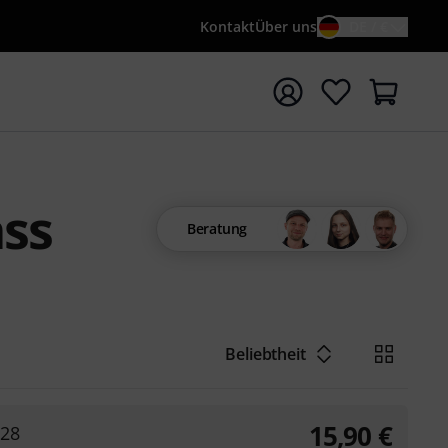
Kontakt
Über uns
DE / €
e mit Suchwort {searchTerm} starten
ass
Beratung
Beliebtheit
15,90
€
128