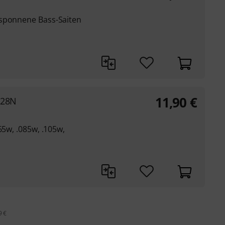
msponnene Bass-Saiten
11,90
€
128N
65w, .085w, .105w,
9 €