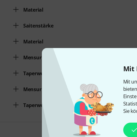
Material
Saitenstärke
Material
Mensur
Mit 
Taperwound
Mit un
biete
Mensur
Einste
Statis
Taperwound
Sie kö