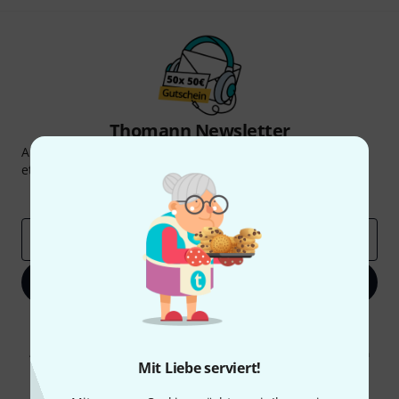
Thomann Newsletter
Abonniere den Thomann Newsletter und gewinne mit
etwas Glück einen von
50 Gutscheinen
über jeweils
50€
!
Inspirierende Beiträge
Deals
Thomann Insights
E-Mail-Adresse
*
Jetzt anmelden
Mit Klick auf „Jetzt anmelden“ stimmen Sie dem Erhalt von E-Mail-
Werbung und einer Messung des E-Mail-Nutzungsverhaltens zu. Die
Abmeldung ist jederzeit möglich. Weitere Informationen finden Sie in
Mit Liebe serviert!
unseren
Datenschutzhinweisen
.
* Pflichtfeld