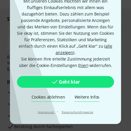
Mit unseren Cookies möchten wir Ihnen ein
fluffiges Einkaufserlebnis mit allem was
dazugehört bieten. Dazu zählen zum Beispiel
Sicher einkaufen & bezahlen
passende Angebote, personalisierte Anzeigen
und das Merken von Einstellungen. Wenn das für
Sie okay ist, stimmen Sie der Nutzung von Cookies
für Präferenzen, Statistiken und Marketing
einfach durch einen Klick auf „Geht klar“ zu (
alle
anzeigen
).
Bezahlen Sie vertraulich und sicher per Nachnahme,
Sie können Ihre erteilte Zustimmung jederzeit
Vorkasse, PayPal, Amazon Pay,
Klarna Sofort bezahlen
,
über die Cookie-Einstellungen (
hier
) widerrufen.
Klarna Ratenzahlung
oder Kreditkarte.
Geht klar
Ihre Vorteile
3 Jahre Thomann Garantie
Cookies ablehnen
Weitere Infos
30 Tage Money-Back-Garantie
·
Impressum
Datenschutzhinweise
Reparaturservice
Beratung durch Fachexperten