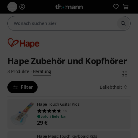
Suche 
Hape Zubehör und Kopfhörer
Beratung
3
Produkte
·
Filter
Beliebtheit
Hape
Touch Guitar Kids
18
Sofort lieferbar
29
€
Hape
Magic Touch Keyboard Kids