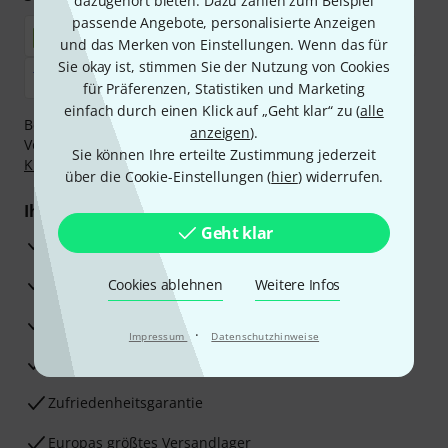
dazugehört bieten. Dazu zählen zum Beispiel
passende Angebote, personalisierte Anzeigen
und das Merken von Einstellungen. Wenn das für
Sie okay ist, stimmen Sie der Nutzung von Cookies
für Präferenzen, Statistiken und Marketing
einfach durch einen Klick auf „Geht klar“ zu (
alle
Bezahlen Sie vertraulich und sicher per Nachnahme,
anzeigen
).
Vorkasse, PayPal, Amazon Pay,
Klarna Sofort bezahlen
,
Sie können Ihre erteilte Zustimmung jederzeit
Klarna Ratenzahlung
oder Kreditkarte.
über die Cookie-Einstellungen (
hier
) widerrufen.
Ihre Vorteile
Geht klar
3 Jahre Thomann Garantie
30 Tage Money-Back-Garantie
Cookies ablehnen
Weitere Infos
Reparaturservice
·
Impressum
Datenschutzhinweise
Beratung durch Fachexperten
Zufriedenheitsgarantie
Europas größtes Versandlager