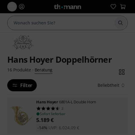
Suche 
Hans Hoyer Doppelhörner
Beratung
16
Produkte
·
Filter
Beliebtheit
Hans Hoyer
6801A-L Double Horn
2
Sofort lieferbar
5.189
€
-14%
UVP:
6.024,09
€