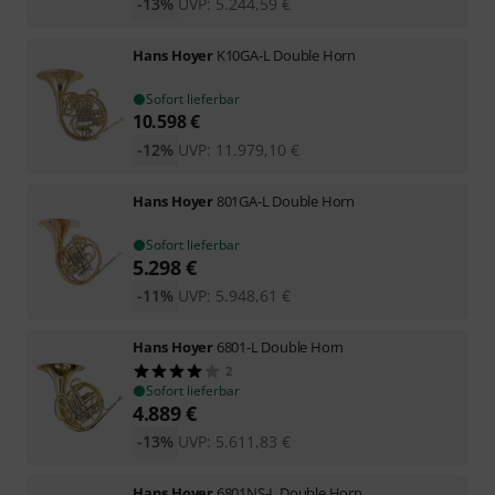
-13%
UVP:
5.244,59
€
Hans Hoyer
K10GA-L Double Horn
Sofort lieferbar
10.598
€
-12%
UVP:
11.979,10
€
Hans Hoyer
801GA-L Double Horn
Sofort lieferbar
5.298
€
-11%
UVP:
5.948,61
€
Hans Hoyer
6801-L Double Horn
2
Sofort lieferbar
4.889
€
-13%
UVP:
5.611,83
€
Hans Hoyer
6801NS-L Double Horn