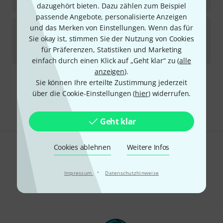
4.498
€
dazugehört bieten. Dazu zählen zum Beispiel
passende Angebote, personalisierte Anzeigen
Hans Hoyer
801A-L Double Horn B-Stock
und das Merken von Einstellungen. Wenn das für
Sie okay ist, stimmen Sie der Nutzung von Cookies
Sofort lieferbar
für Präferenzen, Statistiken und Marketing
4.299
€
einfach durch einen Klick auf „Geht klar“ zu (
alle
anzeigen
).
Sie können Ihre erteilte Zustimmung jederzeit
Kostenloser Versand ab 29 €
über die Cookie-Einstellungen (
hier
) widerrufen.
Alle Preise inkl. MwSt.
Geht klar
Cookies ablehnen
Weitere Infos
Gefällt Ihnen, was Sie sehen?
·
Impressum
Datenschutzhinweise
Teilen
Hilfe & Feedback