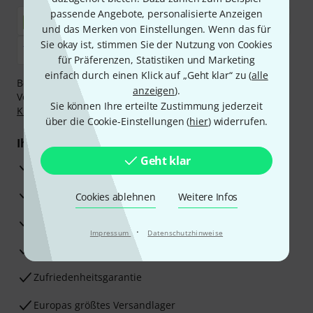
passende Angebote, personalisierte Anzeigen
und das Merken von Einstellungen. Wenn das für
Sie okay ist, stimmen Sie der Nutzung von Cookies
für Präferenzen, Statistiken und Marketing
einfach durch einen Klick auf „Geht klar“ zu (
alle
Bezahlen Sie vertraulich und sicher per Nachnahme,
anzeigen
).
Vorkasse, PayPal, Amazon Pay,
Klarna Sofort bezahlen
,
Sie können Ihre erteilte Zustimmung jederzeit
Klarna Ratenzahlung
oder Kreditkarte.
über die Cookie-Einstellungen (
hier
) widerrufen.
Ihre Vorteile
Geht klar
3 Jahre Thomann Garantie
30 Tage Money-Back-Garantie
Cookies ablehnen
Weitere Infos
Reparaturservice
·
Impressum
Datenschutzhinweise
Beratung durch Fachexperten
Zufriedenheitsgarantie
Europas größtes Versandlager