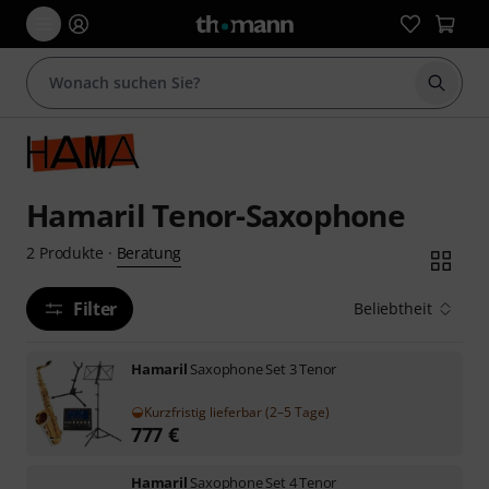
Suche 
Hamaril Tenor-Saxophone
Beratung
2
Produkte
·
Filter
Beliebtheit
Hamaril
Saxophone Set 3 Tenor
Kurzfristig lieferbar (2–5 Tage)
777
€
Hamaril
Saxophone Set 4 Tenor