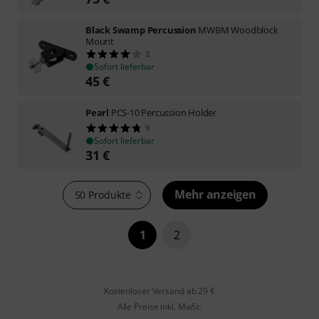
Black Swamp Percussion
MWBM Woodblock
Mount
2
Sofort lieferbar
45
€
Pearl
PCS-10 Percussion Holder
9
Sofort lieferbar
31
€
Mehr anzeigen
50 Produkte
1
2
Kostenloser Versand ab 29 €
Alle Preise inkl. MwSt.