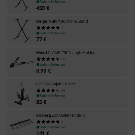
Sofort lieferbar
459
€
Bergerault
Xylophone Stand
7
Sofort lieferbar
77
€
Meinl
CLAMP-TRI Triangle Holder
68
Sofort lieferbar
8,90
€
LP
388N Gajate Holder
30
Sofort lieferbar
85
€
Kolberg
280 Mallet Holder 6
5
Sofort lieferbar
141
€