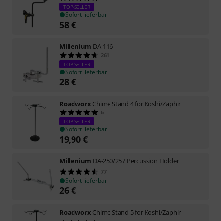
TOP-SELLER
Sofort lieferbar
58
€
Millenium
DA-116
261
TOP-SELLER
Sofort lieferbar
28
€
Roadworx
Chime Stand 4 for Koshi/Zaphir
6
TOP-SELLER
Sofort lieferbar
19,90
€
Millenium
DA-250/257 Percussion Holder
77
Sofort lieferbar
26
€
Roadworx
Chime Stand 5 for Koshi/Zaphir