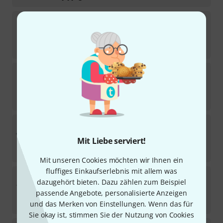
LP
571 Agogo Bell Holder
27
Sofort lieferbar
20
€
Gibraltar
GAB-20 Percussion Holder
48
Sofort lieferbar
69
€
Kolberg
260 20, Ø 10 mm
2
Mit Liebe serviert!
Sofort lieferbar
26
€
Mit unseren Cookies möchten wir Ihnen ein
fluffiges Einkaufserlebnis mit allem was
Kolberg
226 20 x 600 mm, Ø 16/10/7.5
dazugehört bieten. Dazu zählen zum Beispiel
2
passende Angebote, personalisierte Anzeigen
Sofort lieferbar
59
€
und das Merken von Einstellungen. Wenn das für
Sie okay ist, stimmen Sie der Nutzung von Cookies