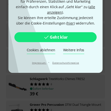
für Präferenzen, Statistiken und Marketing
Kolberg
224 20 x 450 mm, Ø 16/10
einfach durch einen Klick auf „Geht klar“ zu (
alle
1
Sofort lieferbar
anzeigen
).
54
€
Sie können Ihre erteilte Zustimmung jederzeit
über die Cookie-Einstellungen (
hier
) widerrufen.
Kolberg
242 Triangle Holder
5
Geht klar
Sofort lieferbar
14
€
Cookies ablehnen
Weitere Infos
Kolberg
225XR10 CS Xenakis
·
Sofort lieferbar
Impressum
Datenschutzhinweise
212
€
Schlagwerk
TreeWorks Chimes TRE52
8
Sofort lieferbar
39
€
Grover Pro Percussion
DTM Dual Triangle Mount
2