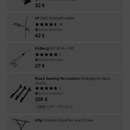
32
€
LP
236C Cowbell Holder
58
Sofort lieferbar
42
€
Kolberg
161 Ø 16 x 100
6
Sofort lieferbar
27
€
Black Swamp Percussion
Multilegs for Bass
Drums
6
Sofort lieferbar
359
€
-10%
UVP:
399,68
€
Ufip
Crotales Stand for one Octave