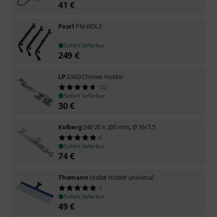
41
€
Pearl
PM-BDL3
Sofort lieferbar
249
€
LP
236D Chimes Holder
122
Sofort lieferbar
30
€
Kolberg
240 20 x 200 mm, Ø 16/7.5
6
Sofort lieferbar
74
€
Thomann
Mallet holder universal
3
Sofort lieferbar
49
€