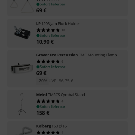
Sofort lieferbar
69
€
LP
1203 Jam Block Holder
18
Sofort lieferbar
10,90
€
Grover Pro Percussion
TMC Mounting Clamp
6
Sofort lieferbar
69
€
-20%
UVP:
86,75
€
Meinl
TMSCS Cymbal Stand
4
Sofort lieferbar
158
€
Kolberg
160 Ø 16
4