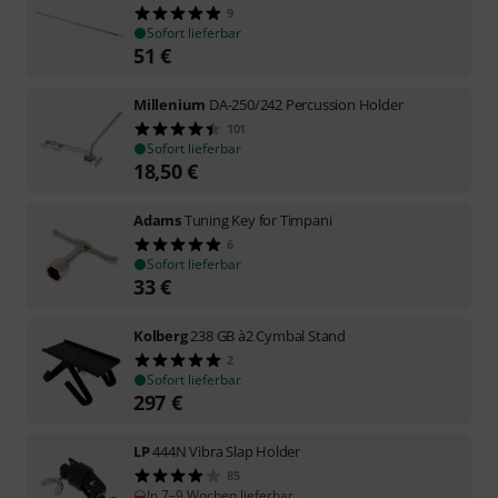
9
Sofort lieferbar
51
€
Millenium
DA-250/242 Percussion Holder
101
Sofort lieferbar
18,50
€
Adams
Tuning Key for Timpani
6
Sofort lieferbar
33
€
Kolberg
238 GB à2 Cymbal Stand
2
Sofort lieferbar
297
€
LP
444N Vibra Slap Holder
85
In 7–9 Wochen lieferbar