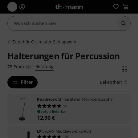
Suche 
Zubehör Orchester Schlagwerk
Halterungen für Percussion
Beratung
78
Produkte
·
Filter
Beliebtheit
Roadworx
Chime Stand 1 for Koshi/Zaphir
54
Sofort lieferbar
12,90
€
LP
592A-X Mic Claw with Z-Rod
169