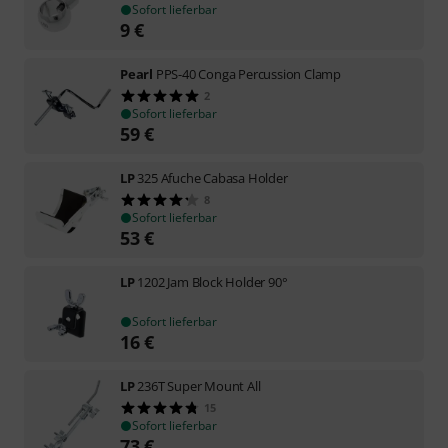
Sofort lieferbar
9
€
Pearl
PPS-40 Conga Percussion Clamp
2
Sofort lieferbar
59
€
LP
325 Afuche Cabasa Holder
8
Sofort lieferbar
53
€
LP
1202 Jam Block Holder 90°
Sofort lieferbar
16
€
LP
236T Super Mount All
15
Sofort lieferbar
73
€