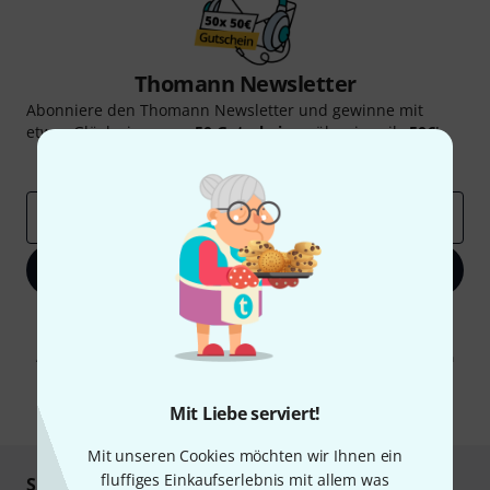
Thomann Newsletter
Abonniere den Thomann Newsletter und gewinne mit
etwas Glück einen von
50 Gutscheinen
über jeweils
50€
!
Inspirierende Beiträge
Deals
Thomann Insights
E-Mail-Adresse
*
Jetzt anmelden
Mit Klick auf „Jetzt anmelden“ stimmen Sie dem Erhalt von E-Mail-
Werbung und einer Messung des E-Mail-Nutzungsverhaltens zu. Die
Abmeldung ist jederzeit möglich. Weitere Informationen finden Sie in
unseren
Datenschutzhinweisen
.
* Pflichtfeld
Mit Liebe serviert!
Mit unseren Cookies möchten wir Ihnen ein
fluffiges Einkaufserlebnis mit allem was
Sicher einkaufen & bezahlen