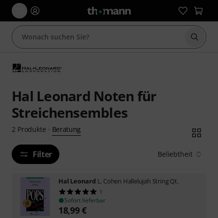
Suche 
Hal Leonard Noten für
Streichensembles
Beratung
2
Produkte
·
Filter
Beliebtheit
Hal Leonard
L. Cohen Hallelujah String Qt.
1
Sofort lieferbar
18,99
€