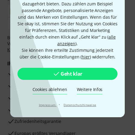
dazugehört bieten. Dazu zählen zum Beispiel
passende Angebote, personalisierte Anzeigen
und das Merken von Einstellungen. Wenn das für
Sie okay ist, stimmen Sie der Nutzung von Cookies
für Präferenzen, Statistiken und Marketing
einfach durch einen Klick auf „Geht klar“ zu (
alle
Bezahlen Sie vertraulich und sicher per Nachnahme,
Vorkasse, PayPal, Amazon Pay,
anzeigen
Klarna Sofort bezahlen
).
,
Klarna Ratenzahlung
oder Kreditkarte.
Sie können Ihre erteilte Zustimmung jederzeit
über die Cookie-Einstellungen (
hier
) widerrufen.
Ihre Vorteile
3 Jahre Thomann Garantie
Geht klar
30 Tage Money-Back-Garantie
Cookies ablehnen
Weitere Infos
Reparaturservice
·
Impressum
Datenschutzhinweise
Beratung durch Fachexperten
Zufriedenheitsgarantie
Europas größtes Versandlager