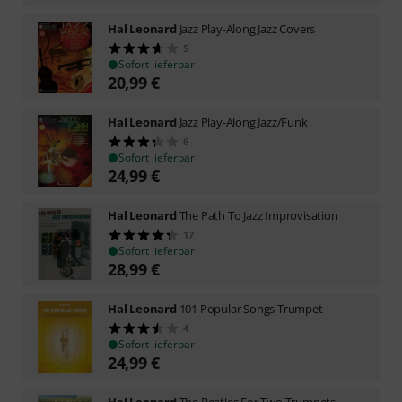
Hal Leonard
Jazz Play-Along Jazz Covers
5
Sofort lieferbar
20,99
€
Hal Leonard
Jazz Play-Along Jazz/Funk
6
Sofort lieferbar
24,99
€
Hal Leonard
The Path To Jazz Improvisation
17
Sofort lieferbar
28,99
€
Hal Leonard
101 Popular Songs Trumpet
4
Sofort lieferbar
24,99
€
Hal Leonard
The Beatles For Two Trumpets