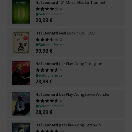
Hal Leonard
101 Movie Hits for Trumpet
6
Sofort lieferbar
20,99
€
Hal Leonard
Real Book 1 Bb + USB
2
Sofort lieferbar
99,90
€
Hal Leonard
Jazz Play-Along Elton John
5
Sofort lieferbar
28,99
€
Hal Leonard
Jazz Play-Along Stevie Wonder
6
Sofort lieferbar
28,99
€
Hal Leonard
Jazz Play-Along Gershwin
14