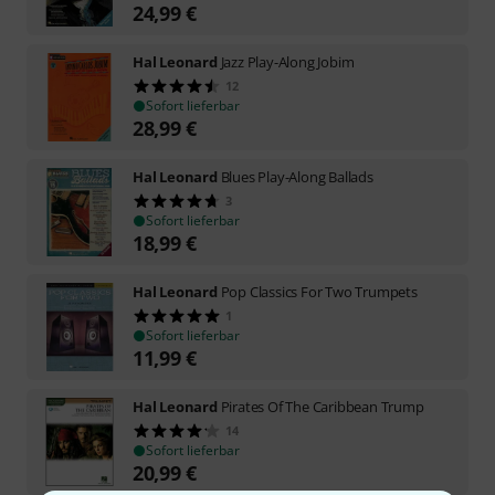
24,99
€
Hal Leonard
Jazz Play-Along Jobim
12
Sofort lieferbar
28,99
€
Hal Leonard
Blues Play-Along Ballads
3
Sofort lieferbar
18,99
€
Hal Leonard
Pop Classics For Two Trumpets
1
Sofort lieferbar
11,99
€
Hal Leonard
Pirates Of The Caribbean Trump
14
Sofort lieferbar
20,99
€