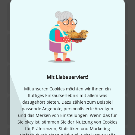
Hal Leonard
Jazz Play-Along Henry Mancini
6
Sofort lieferbar
28,99
€
Hal Leonard
Jazz Play-Along Tango
5
Sofort lieferbar
28,99
€
Hal Leonard
Jazz Play-Along Maiden Voyage
Mit Liebe serviert!
1
Sofort lieferbar
22,90
€
Mit unseren Cookies möchten wir Ihnen ein
fluffiges Einkaufserlebnis mit allem was
Hal Leonard
Disney Favorites Two Trumpet
dazugehört bieten. Dazu zählen zum Beispiel
passende Angebote, personalisierte Anzeigen
Sofort lieferbar
und das Merken von Einstellungen. Wenn das für
14,99
€
Sie okay ist, stimmen Sie der Nutzung von Cookies
für Präferenzen, Statistiken und Marketing
Hal Leonard
Jazz Play-Along Chuck Mangione