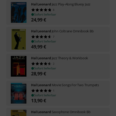
Hal Leonard
Jazz Play-Along Bluesy Jazz
8
Sofort lieferbar
24,99
€
Hal Leonard
John Coltrane Omnibook Bb
7
Sofort lieferbar
49,99
€
Hal Leonard
Jazz Theory & Workbook
2
Sofort lieferbar
28,99
€
Hal Leonard
Movie Songs For Two Trumpets
1
Sofort lieferbar
13,90
€
Hal Leonard
Saxophone Omnibook Bb