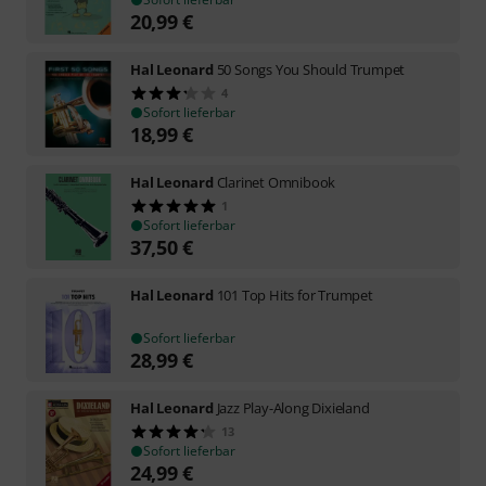
20,99
€
Hal Leonard
50 Songs You Should Trumpet
4
Sofort lieferbar
18,99
€
Hal Leonard
Clarinet Omnibook
1
Sofort lieferbar
37,50
€
Hal Leonard
101 Top Hits for Trumpet
Sofort lieferbar
28,99
€
Hal Leonard
Jazz Play-Along Dixieland
13
Sofort lieferbar
24,99
€