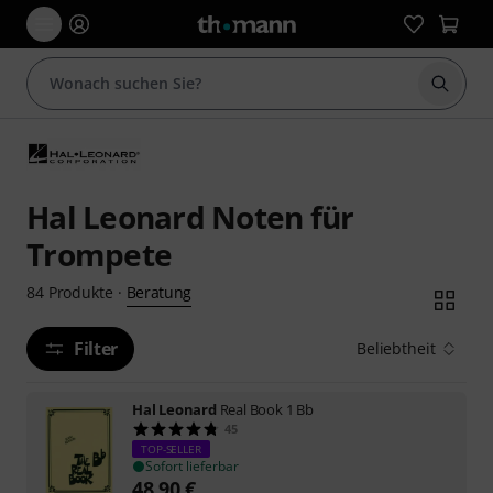
Suche 
Hal Leonard Noten für
Trompete
Beratung
84
Produkte
·
Filter
Beliebtheit
Hal Leonard
Real Book 1 Bb
45
TOP-SELLER
Sofort lieferbar
48,90
€