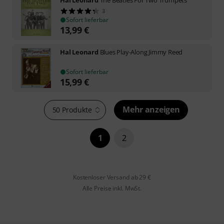
3
Sofort lieferbar
13,99
€
Hal Leonard
Blues Play-Along Jimmy Reed
Sofort lieferbar
15,99
€
Mehr anzeigen
50 Produkte
1
2
Kostenloser Versand ab 29 €
Alle Preise inkl. MwSt.