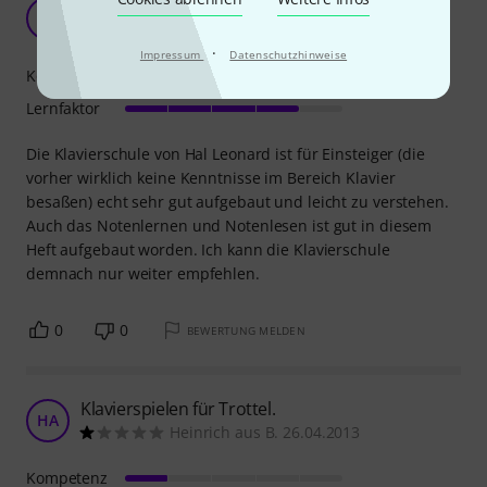
übersichtlich und gut strukturiert
M
Marco2175 24.10.2014
·
Impressum
Datenschutzhinweise
Kompetenz
Lernfaktor
Die Klavierschule von Hal Leonard ist für Einsteiger (die
vorher wirklich keine Kenntnisse im Bereich Klavier
besaßen) echt sehr gut aufgebaut und leicht zu verstehen.
Auch das Notenlernen und Notenlesen ist gut in diesem
Heft aufgebaut worden. Ich kann die Klavierschule
demnach nur weiter empfehlen.
0
0
BEWERTUNG MELDEN
Klavierspielen für Trottel.
HA
Heinrich aus B. 26.04.2013
Kompetenz