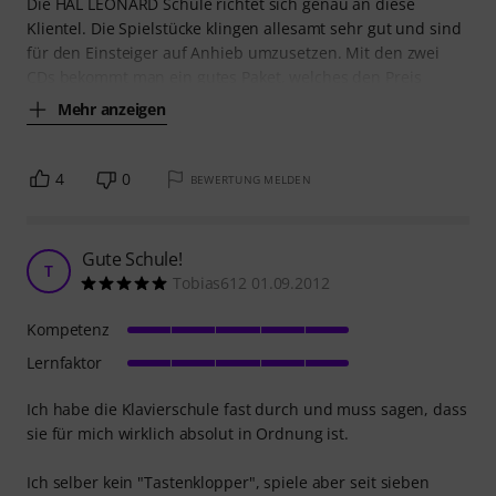
Die HAL LEONARD Schule richtet sich genau an diese
Klientel. Die Spielstücke klingen allesamt sehr gut und sind
für den Einsteiger auf Anhieb umzusetzen. Mit den zwei
CDs bekommt man ein gutes Paket, welches den Preis
Mehr anzeigen
4
0
BEWERTUNG MELDEN
Gute Schule!
T
Tobias612 01.09.2012
Kompetenz
Lernfaktor
Ich habe die Klavierschule fast durch und muss sagen, dass
sie für mich wirklich absolut in Ordnung ist.
Ich selber kein "Tastenklopper", spiele aber seit sieben