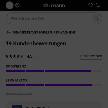
Suche 
DE HASKE KLAVIERSCHULE FÜR ERWACHSENE 1
19
Kundenbewertungen
4.5
/ 5
Jetzt bewerten
KOMPETENZ
LERNFAKTOR
Bewertungsrichtlinien