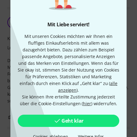
Eine Klavierschule mit Lernerfolg
Z
Mit Liebe serviert!
Zitherfan 07.09.2021
Mit unseren Cookies möchten wir Ihnen ein
Kompetenz
fluffiges Einkaufserlebnis mit allem was
Lernfaktor
dazugehört bieten. Dazu zählen zum Beispiel
passende Angebote, personalisierte Anzeigen
Das ist sofort sichtbar eine Klavierschule von Hal Leonard.
und das Merken von Einstellungen. Wenn das für
Man hat schon nach kurzer Zeit das Gefühl, mit dem Piano
Sie okay ist, stimmen Sie der Nutzung von Cookies
Fortschritte zu erzielen. Durch die kurzen Spielstücke
für Präferenzen, Statistiken und Marketing
bekommt man das jeweilige Thema recht einfach in den
einfach durch einen Klick auf „Geht klar“ zu (
alle
Griff. Unterstützt durch die Tracks auf der beiliegenden CD,
anzeigen
).
kann man sofort etwaige Fehler abstellen. Dabei hat man
Sie können Ihre erteilte Zustimmung jederzeit
soviel Spass, daß man gar nicht merkt wie die Zeit vergeht.
über die Cookie-Einstellungen (
hier
) widerrufen.
0
0
BEWERTUNG MELDEN
Geht klar
Cookies ablehnen
Weitere Infos