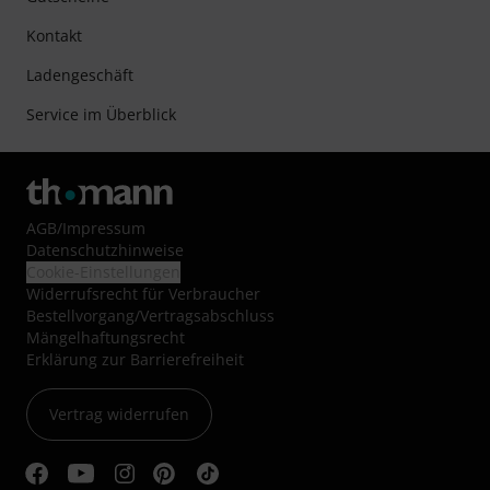
Kontakt
Ladengeschäft
Service im Überblick
AGB
/
Impressum
Datenschutzhinweise
Cookie-Einstellungen
Widerrufsrecht für Verbraucher
Bestellvorgang/Vertragsabschluss
Mängelhaftungsrecht
Erklärung zur Barrierefreiheit
Vertrag widerrufen