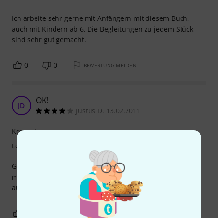
Ich arbeite sehr gerne mit Anfängern mit diesem Buch,
auch mit Kindern ab 6. Die Begleitungen zu jedem Stück
sind sehr gut gemacht.
0
0
BEWERTUNG MELDEN
OK!
JD
Justus D. 13.02.2011
Kompetenz
Lernfaktor
Gutes Fachbuch für Anfänger die schon ne weile Musik
machen aber noch nie Klavier gespiel haben! Werde mir
auch den Folgeband holen.
1
0
BEWERTUNG MELDEN