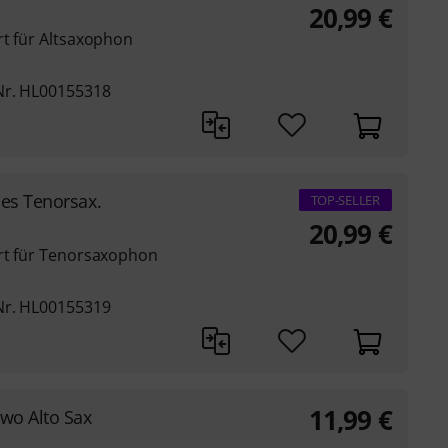
20,99
€
rt für Altsaxophon
Nr. HL00155318
es Tenorsax.
TOP-SELLER
20,99
€
ert für Tenorsaxophon
Nr. HL00155319
11,99
€
wo Alto Sax