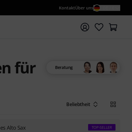
Kontakt
Über uns
DE / €
e mit Suchwort {searchTerm} starten
n für
Beratung
Beliebtheit
es Alto Sax
TOP-SELLER