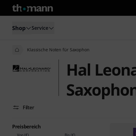
Shop
Service
Klassische Noten für Saxophon
Hal Leona
Saxopho
Filter
Preisbereich
Von (€)
Bis (€)