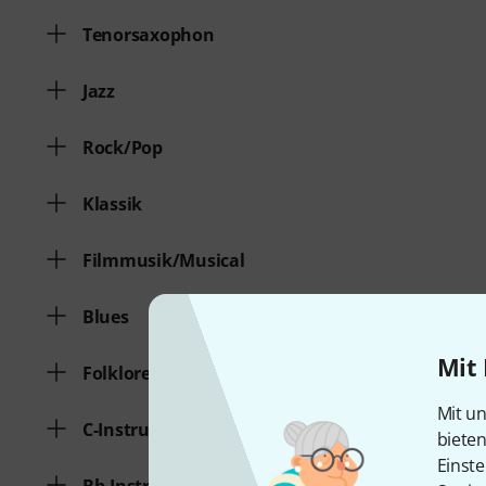
Tenorsaxophon
Jazz
Rock/Pop
Klassik
Filmmusik/Musical
Blues
Mit 
Folklore/Traditionals
Mit un
C-Instrument
biete
Einste