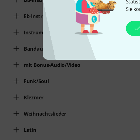
Bb-Instrument
Statis
Sie kö
Eb-Instrument
Instrument im Bassschlüssel
Bandausgaben
mit Bonus-Audio/Video
Funk/Soul
Klezmer
Weihnachtslieder
Latin