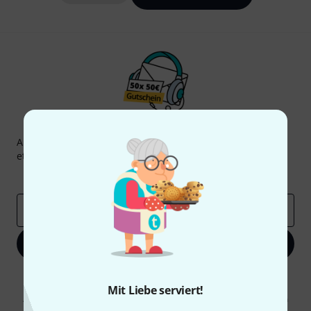
Thomann Newsletter
Abonniere den Thomann Newsletter und gewinne mit
etwas Glück einen von
50 Gutscheinen
über jeweils
50€
!
Inspirierende Beiträge
Deals
Thomann Insights
E-Mail-Adresse
*
Jetzt anmelden
Mit Klick auf „Jetzt anmelden“ stimmen Sie dem Erhalt von E-Mail-
Werbung und einer Messung des E-Mail-Nutzungsverhaltens zu. Die
Mit Liebe serviert!
Abmeldung ist jederzeit möglich. Weitere Informationen finden Sie in
unseren
Datenschutzhinweisen
.