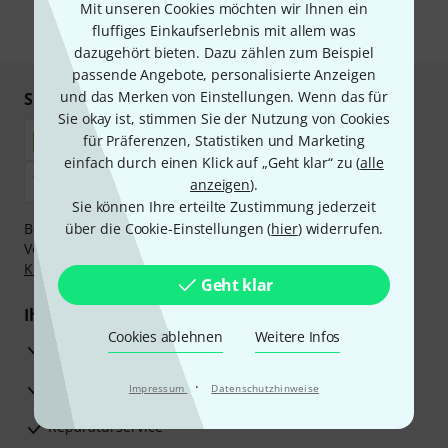
Mit unseren Cookies möchten wir Ihnen ein
fluffiges Einkaufserlebnis mit allem was
* Pflichtfeld
dazugehört bieten. Dazu zählen zum Beispiel
passende Angebote, personalisierte Anzeigen
und das Merken von Einstellungen. Wenn das für
Sicher einkaufen & bezahlen
Sie okay ist, stimmen Sie der Nutzung von Cookies
für Präferenzen, Statistiken und Marketing
einfach durch einen Klick auf „Geht klar“ zu (
alle
anzeigen
).
Sie können Ihre erteilte Zustimmung jederzeit
Bezahlen Sie vertraulich und sicher per Nachnahme,
über die Cookie-Einstellungen (
hier
) widerrufen.
Vorkasse, PayPal, Amazon Pay,
Klarna Sofort bezahlen
,
Klarna Ratenzahlung
oder Kreditkarte.
Geht klar
Ihre Vorteile
Cookies ablehnen
Weitere Infos
3 Jahre Thomann Garantie
30 Tage Money-Back-Garantie
·
Impressum
Datenschutzhinweise
Reparaturservice