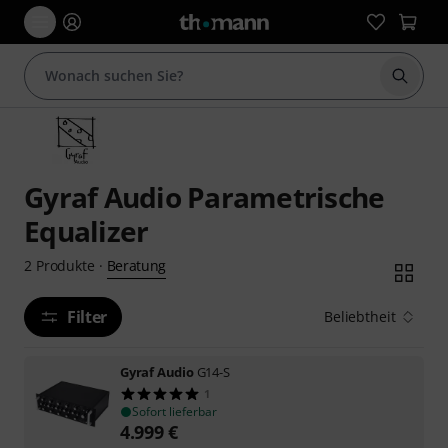
Suche 
Gyraf Audio Parametrische
Equalizer
Beratung
2
Produkte
·
Filter
Beliebtheit
Gyraf Audio
G14-S
1
Sofort lieferbar
4.999
€