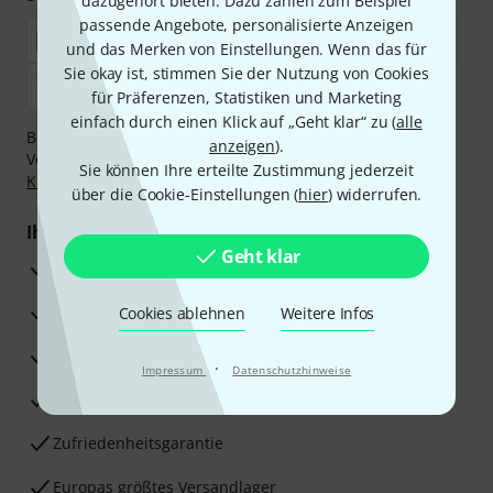
dazugehört bieten. Dazu zählen zum Beispiel
passende Angebote, personalisierte Anzeigen
und das Merken von Einstellungen. Wenn das für
Sie okay ist, stimmen Sie der Nutzung von Cookies
für Präferenzen, Statistiken und Marketing
einfach durch einen Klick auf „Geht klar“ zu (
alle
Bezahlen Sie vertraulich und sicher per Nachnahme,
anzeigen
).
Vorkasse, PayPal, Amazon Pay,
Klarna Sofort bezahlen
,
Sie können Ihre erteilte Zustimmung jederzeit
Klarna Ratenzahlung
oder Kreditkarte.
über die Cookie-Einstellungen (
hier
) widerrufen.
Ihre Vorteile
Geht klar
3 Jahre Thomann Garantie
30 Tage Money-Back-Garantie
Cookies ablehnen
Weitere Infos
Reparaturservice
·
Impressum
Datenschutzhinweise
Beratung durch Fachexperten
Zufriedenheitsgarantie
Europas größtes Versandlager