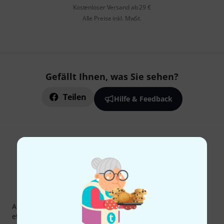
Kostenloser Versand ab 29 €
Alle Preise inkl. MwSt.
Gefällt Ihnen, was Sie sehen?
Teilen
Hilfe & Feedback
Thomann Newsletter
Abonniere den Thomann Newsletter und gewinne mit
etwas Glück einen von
50 Gutscheinen
über jeweils
50€
!