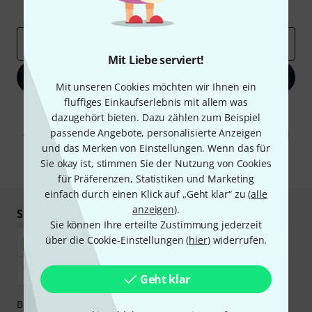
Inspirierende Beiträge
Deals
Thomann Insights
E-Mail-Adresse
*
Mit Liebe serviert!
Jetzt anmelden
Mit unseren Cookies möchten wir Ihnen ein
fluffiges Einkaufserlebnis mit allem was
Mit Klick auf „Jetzt anmelden“ stimmen Sie dem Erhalt von E-Mail-
dazugehört bieten. Dazu zählen zum Beispiel
Werbung und einer Messung des E-Mail-Nutzungsverhaltens zu. Die
passende Angebote, personalisierte Anzeigen
Abmeldung ist jederzeit möglich. Weitere Informationen finden Sie in
unseren
Datenschutzhinweisen
.
und das Merken von Einstellungen. Wenn das für
Sie okay ist, stimmen Sie der Nutzung von Cookies
* Pflichtfeld
für Präferenzen, Statistiken und Marketing
einfach durch einen Klick auf „Geht klar“ zu (
alle
anzeigen
).
Sicher einkaufen & bezahlen
Sie können Ihre erteilte Zustimmung jederzeit
über die Cookie-Einstellungen (
hier
) widerrufen.
Geht klar
Bezahlen Sie vertraulich und sicher per Nachnahme,