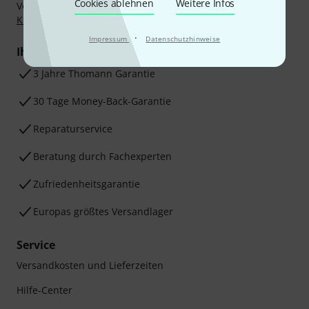
Cookies ablehnen
Weitere Infos
Vorkasse, PayPal, Amazon Pay,
Klarna Sofort bezahlen
,
Klarna Ratenzahlung
oder Kreditkarte.
·
Impressum
Datenschutzhinweise
Ihre Vorteile
3 Jahre Thomann Garantie
30 Tage Money-Back-Garantie
Reparaturservice
Beratung durch Fachexperten
Zufriedenheitsgarantie
Europas größtes Versandlager
Service
Versandkosten und Lieferzeiten
Hilfe-Center