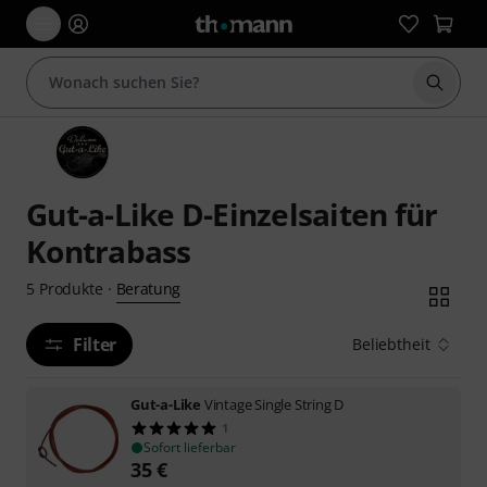
Suche 
Gut-a-Like D-Einzelsaiten für
Kontrabass
Beratung
5
Produkte
·
Filter
Beliebtheit
Gut-a-Like
Vintage Single String D
1
Sofort lieferbar
35
€