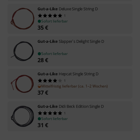
Gut-a-Like
Deluxe Single String D
1
Sofort lieferbar
35
€
Gut-a-Like
Slapper`s Delight Single D
Sofort lieferbar
28
€
Gut-a-Like
Hepcat Single String D
1
Mittelfristig lieferbar (ca. 1–2 Wochen)
37
€
Gut-a-Like
Didi Beck Edition Single D
1
Sofort lieferbar
31
€