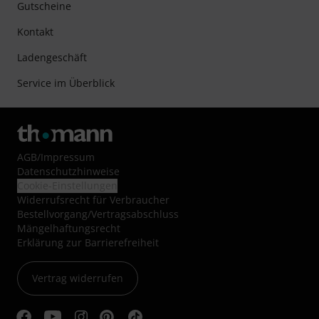
Gutscheine
Kontakt
Ladengeschäft
Service im Überblick
AGB
/
Impressum
Datenschutzhinweise
Cookie-Einstellungen
Widerrufsrecht für Verbraucher
Bestellvorgang/Vertragsabschluss
Mängelhaftungsrecht
Erklärung zur Barrierefreiheit
Vertrag widerrufen