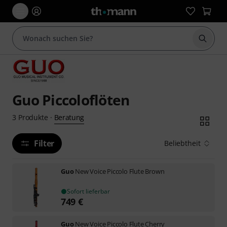
Suche 
Guo Piccoloflöten
Beratung
3
Produkte
·
Filter
Beliebtheit
Guo
New Voice Piccolo Flute Brown
Sofort lieferbar
749
€
Guo
New Voice Piccolo Flute Cherry