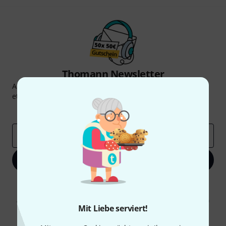
Thomann Newsletter
Abonniere den Thomann Newsletter und gewinne mit
etwas Glück einen von
50 Gutscheinen
über jeweils
50€
!
Inspirierende Beiträge
Deals
Thomann Insights
E-Mail-Adresse
*
Jetzt anmelden
Mit Klick auf „Jetzt anmelden“ stimmen Sie dem Erhalt von E-Mail-
Werbung und einer Messung des E-Mail-Nutzungsverhaltens zu. Die
Abmeldung ist jederzeit möglich. Weitere Informationen finden Sie in
Mit Liebe serviert!
unseren
Datenschutzhinweisen
.
* Pflichtfeld