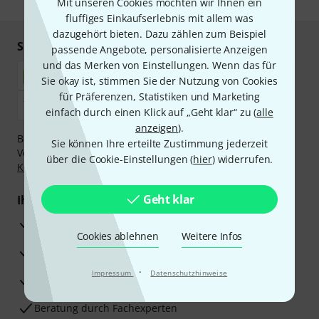
Mit unseren Cookies möchten wir Ihnen ein
fluffiges Einkaufserlebnis mit allem was
dazugehört bieten. Dazu zählen zum Beispiel
Sicher einkaufen & bezahlen
passende Angebote, personalisierte Anzeigen
und das Merken von Einstellungen. Wenn das für
Sie okay ist, stimmen Sie der Nutzung von Cookies
für Präferenzen, Statistiken und Marketing
einfach durch einen Klick auf „Geht klar“ zu (
alle
anzeigen
).
Bezahlen Sie vertraulich und sicher per Nachnahme,
Sie können Ihre erteilte Zustimmung jederzeit
Vorkasse, PayPal, Amazon Pay,
Klarna Sofort bezahlen
,
über die Cookie-Einstellungen (
hier
) widerrufen.
Klarna Ratenzahlung
oder Kreditkarte.
Geht klar
Ihre Vorteile
3 Jahre Thomann Garantie
Cookies ablehnen
Weitere Infos
30 Tage Money-Back-Garantie
·
Impressum
Datenschutzhinweise
Reparaturservice
Beratung durch Fachexperten