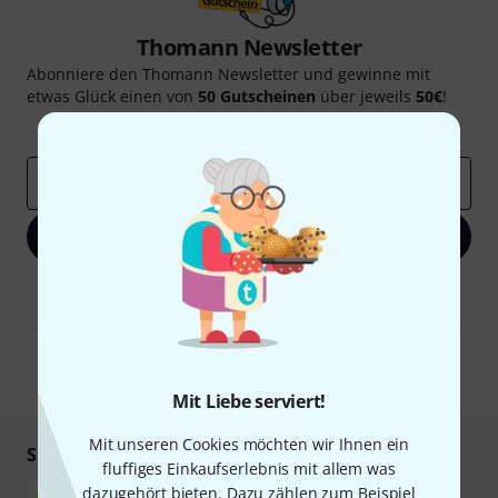
Thomann Newsletter
Abonniere den Thomann Newsletter und gewinne mit
etwas Glück einen von
50 Gutscheinen
über jeweils
50€
!
Inspirierende Beiträge
Deals
Thomann Insights
E-Mail-Adresse
*
Jetzt anmelden
Mit Klick auf „Jetzt anmelden“ stimmen Sie dem Erhalt von E-Mail-
Werbung und einer Messung des E-Mail-Nutzungsverhaltens zu. Die
Abmeldung ist jederzeit möglich. Weitere Informationen finden Sie in
unseren
Datenschutzhinweisen
.
* Pflichtfeld
Mit Liebe serviert!
Mit unseren Cookies möchten wir Ihnen ein
Sicher einkaufen & bezahlen
fluffiges Einkaufserlebnis mit allem was
dazugehört bieten. Dazu zählen zum Beispiel