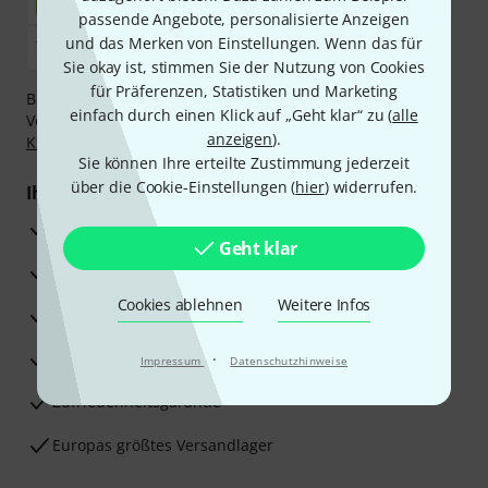
passende Angebote, personalisierte Anzeigen
und das Merken von Einstellungen. Wenn das für
Sie okay ist, stimmen Sie der Nutzung von Cookies
für Präferenzen, Statistiken und Marketing
Bezahlen Sie vertraulich und sicher per Nachnahme,
einfach durch einen Klick auf „Geht klar“ zu (
alle
Vorkasse, PayPal, Amazon Pay,
Klarna Sofort bezahlen
,
anzeigen
).
Klarna Ratenzahlung
oder Kreditkarte.
Sie können Ihre erteilte Zustimmung jederzeit
über die Cookie-Einstellungen (
hier
) widerrufen.
Ihre Vorteile
3 Jahre Thomann Garantie
Geht klar
30 Tage Money-Back-Garantie
Cookies ablehnen
Weitere Infos
Reparaturservice
Beratung durch Fachexperten
·
Impressum
Datenschutzhinweise
Zufriedenheitsgarantie
Europas größtes Versandlager