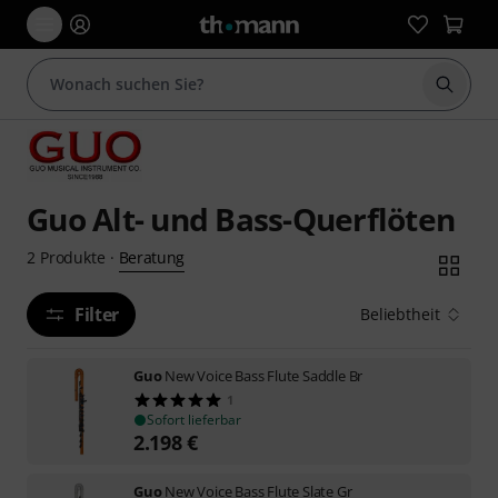
Suche 
Guo Alt- und Bass-Querflöten
Beratung
2
Produkte
·
Filter
Beliebtheit
Guo
New Voice Bass Flute Saddle Br
1
Sofort lieferbar
2.198
€
Guo
New Voice Bass Flute Slate Gr