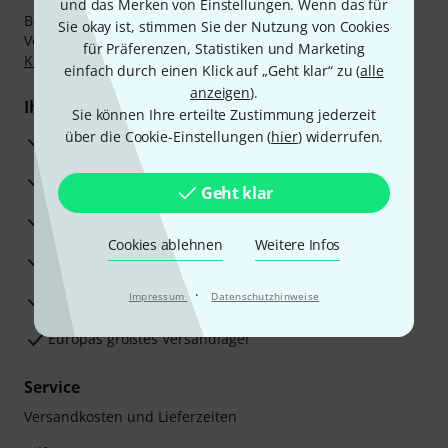
und das Merken von Einstellungen. Wenn das für
Bezahlen Sie vertraulich und sicher per Nachnahme,
Sie okay ist, stimmen Sie der Nutzung von Cookies
Vorkasse, PayPal, Amazon Pay,
Klarna Sofort bezahlen
,
für Präferenzen, Statistiken und Marketing
Klarna Ratenzahlung
oder Kreditkarte.
einfach durch einen Klick auf „Geht klar“ zu (
alle
anzeigen
).
Ihre Vorteile
Sie können Ihre erteilte Zustimmung jederzeit
über die Cookie-Einstellungen (
hier
) widerrufen.
3 Jahre Thomann Garantie
30 Tage Money-Back-Garantie
Geht klar
Reparaturservice
Cookies ablehnen
Weitere Infos
Beratung durch Fachexperten
·
Zufriedenheitsgarantie
Impressum
Datenschutzhinweise
Europas größtes Versandlager
Service
Versandkosten und Lieferzeiten