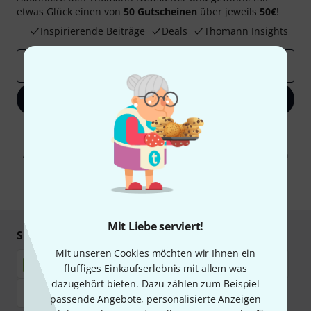
etwas Glück einen von
50 Gutscheinen
über jeweils
50€
!
Inspirierende Beiträge
Deals
Thomann Insights
E-Mail-Adresse
*
Jetzt anmelden
Mit Klick auf „Jetzt anmelden“ stimmen Sie dem Erhalt von E-Mail-
Werbung und einer Messung des E-Mail-Nutzungsverhaltens zu. Die
Abmeldung ist jederzeit möglich. Weitere Informationen finden Sie in
unseren
Datenschutzhinweisen
.
* Pflichtfeld
Mit Liebe serviert!
Sicher einkaufen & bezahlen
Mit unseren Cookies möchten wir Ihnen ein
fluffiges Einkaufserlebnis mit allem was
dazugehört bieten. Dazu zählen zum Beispiel
passende Angebote, personalisierte Anzeigen