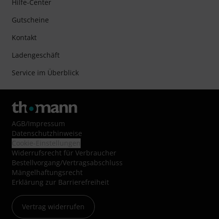
Hilfe-Center
Gutscheine
Kontakt
Ladengeschäft
Service im Überblick
AGB
/
Impressum
Datenschutzhinweise
Cookie-Einstellungen
Widerrufsrecht für Verbraucher
Bestellvorgang/Vertragsabschluss
Mängelhaftungsrecht
Erklärung zur Barrierefreiheit
Vertrag widerrufen