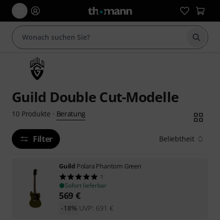
Suche 
Guild Double Cut-Modelle
Beratung
10
Produkte
·
Filter
Beliebtheit
Guild
Polara Phantom Green
1
Sofort lieferbar
569
€
-18%
UVP:
691
€