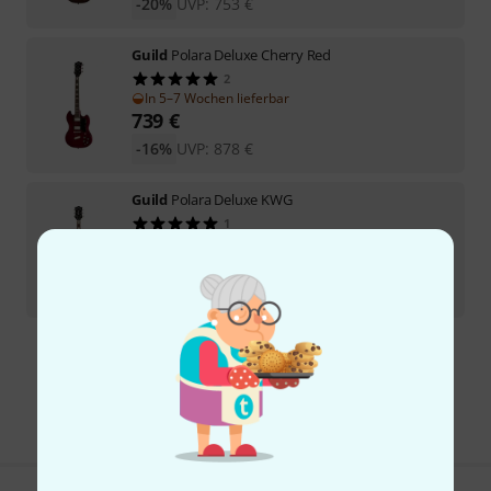
-20%
UVP:
753
€
Guild
Polara Deluxe Cherry Red
2
In 5–7 Wochen lieferbar
739
€
-16%
UVP:
878
€
Guild
Polara Deluxe KWG
1
Lieferbar in mehreren Monaten
769
€
-12%
UVP:
878
€
Kostenloser Versand ab 29 €
Alle Preise inkl. MwSt.