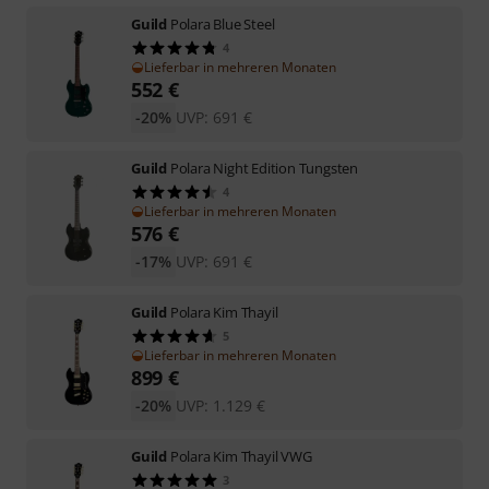
Guild
Polara Blue Steel
4
Lieferbar in mehreren Monaten
552
€
-20%
UVP:
691
€
Guild
Polara Night Edition Tungsten
4
Lieferbar in mehreren Monaten
576
€
-17%
UVP:
691
€
Guild
Polara Kim Thayil
5
Lieferbar in mehreren Monaten
899
€
-20%
UVP:
1.129
€
Guild
Polara Kim Thayil VWG
3