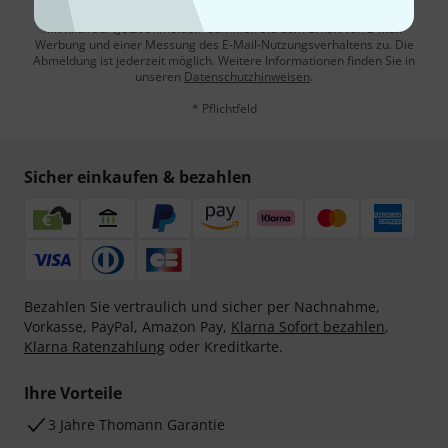
Mit Klick auf „Jetzt anmelden“ stimmen Sie dem Erhalt von E-Mail-
Werbung und einer Messung des E-Mail-Nutzungsverhaltens zu. Die
Abmeldung ist jederzeit möglich. Weitere Informationen finden Sie in
unseren
Datenschutzhinweisen
.
* Pflichtfeld
Sicher einkaufen & bezahlen
Bezahlen Sie vertraulich und sicher per Nachnahme,
Vorkasse, PayPal, Amazon Pay,
Klarna Sofort bezahlen
,
Klarna Ratenzahlung
oder Kreditkarte.
Ihre Vorteile
3 Jahre Thomann Garantie