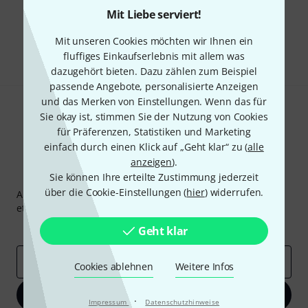
Mit Liebe serviert!
Gefällt Ihnen, was Sie sehen?
Mit unseren Cookies möchten wir Ihnen ein
Teilen
Hilfe & Feedback
fluffiges Einkaufserlebnis mit allem was
dazugehört bieten. Dazu zählen zum Beispiel
passende Angebote, personalisierte Anzeigen
und das Merken von Einstellungen. Wenn das für
Sie okay ist, stimmen Sie der Nutzung von Cookies
für Präferenzen, Statistiken und Marketing
einfach durch einen Klick auf „Geht klar“ zu (
alle
anzeigen
).
Thomann Newsletter
Sie können Ihre erteilte Zustimmung jederzeit
über die Cookie-Einstellungen (
hier
) widerrufen.
Abonniere den Thomann Newsletter und gewinne mit
etwas Glück einen von
50 Gutscheinen
über jeweils
50€
!
Inspirierende Beiträge
Deals
Thomann Insights
Geht klar
E-Mail-Adresse
*
Cookies ablehnen
Weitere Infos
Jetzt anmelden
·
Impressum
Datenschutzhinweise