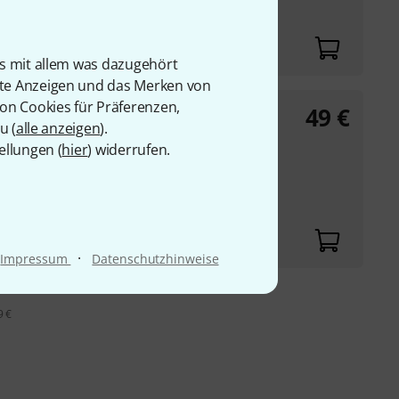
is mit allem was dazugehört
rte Anzeigen und das Merken von
von Cookies für Präferenzen,
49
€
u (
alle anzeigen
).
ellungen (
hier
) widerrufen.
·
Impressum
Datenschutzhinweise
9 €