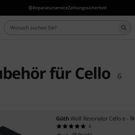
Reparaturservice
Zahlungssicherheit
Such
behör für Cello
6
Güth
Wolf Resonator Cello e - f#
6
e - f# (hoch)