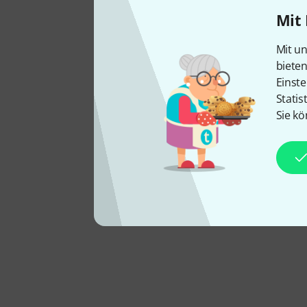
Mit 
Mit un
biete
Einste
Statis
Sie kö