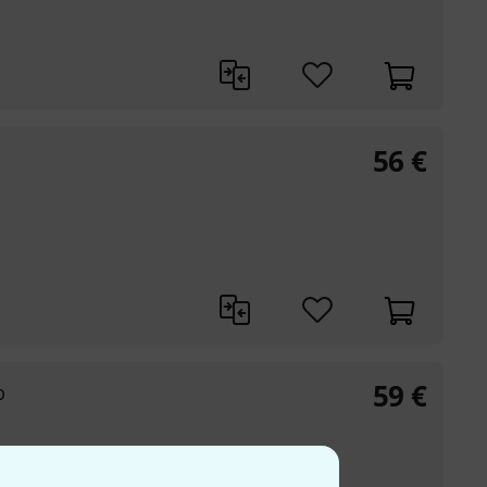
56
€
59
€
b