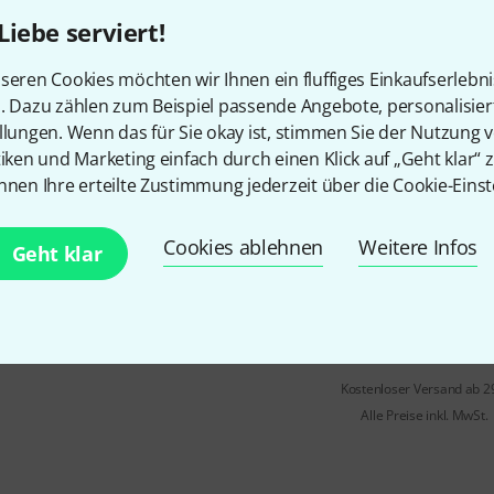
Liebe serviert!
Sofort lieferbar
seren Cookies möchten wir Ihnen ein fluffiges Einkaufserlebn
n. Dazu zählen zum Beispiel passende Angebote, personalisie
llungen. Wenn das für Sie okay ist, stimmen Sie der Nutzung 
Güth
Wolf Resonator Cello a - b
tiken und Marketing einfach durch einen Klick auf „Geht klar“ z
a - h
nnen Ihre erteilte Zustimmung jederzeit über die Cookie-Einst
mit detaillierter Anleitung
Cookies ablehnen
Weitere Infos
Geht klar
Sofort lieferbar
Kostenloser Versand ab 2
Alle Preise inkl. MwSt.