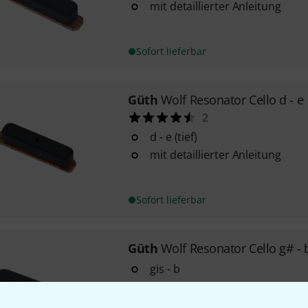
mit detaillierter Anleitung
Sofort lieferbar
Güth
Wolf Resonator Cello d - e
2
d - e (tief)
mit detaillierter Anleitung
Sofort lieferbar
Güth
Wolf Resonator Cello g# - 
gis - b
mit detaillierter Anleitung