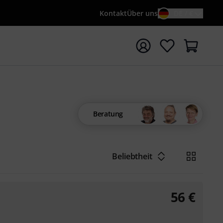
Kontakt
Über uns
DE / €
e mit Suchwort {searchTerm} starten
Beratung
Beliebtheit
56
€