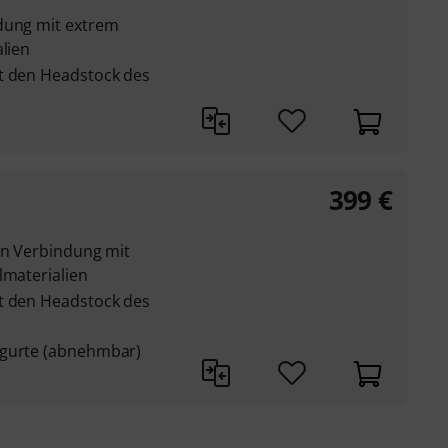
dung mit extrem
alien
t den Headstock des
399
€
in Verbindung mit
lmaterialien
t den Headstock des
kgurte (abnehmbar)