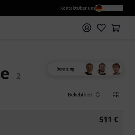
Kontakt
Über uns
DE / €
e mit Suchwort {searchTerm} starten
se
Beratung
2
Beliebtheit
511
€