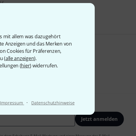
9 €
is mit allem was dazugehört
rte Anzeigen und das Merken von
von Cookies für Präferenzen,
u (
alle anzeigen
).
ellungen (
hier
) widerrufen.
·
Impressum
Datenschutzhinweise
Jetzt anmelden
 Sie dem Erhalt von E-Mail-Werbung und einer Messung des E-Mail-