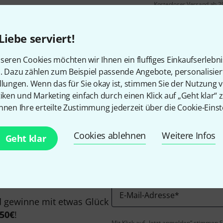
Kostenloser Versand ab 2
Alle Preise inkl. MwSt.
Liebe serviert!
seren Cookies möchten wir Ihnen ein fluffiges Einkaufserlebn
n. Dazu zählen zum Beispiel passende Angebote, personalisie
Gefällt Ihnen, was Sie sehen?
llungen. Wenn das für Sie okay ist, stimmen Sie der Nutzung 
tiken und Marketing einfach durch einen Klick auf „Geht klar“ z
nnen Ihre erteilte Zustimmung jederzeit über die Cookie-Einst
Teilen
Hilfe & Feedback
Cookies ablehnen
Weitere Infos
Geht klar
E-Mail-Adresse
*
 gewinne mit etwas Glück
50€
!
Mit Klick auf „Jetzt anmelden“ stimmen