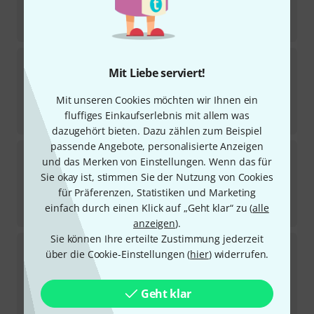
98
€
-19%
UVP:
121,22
€
Grover Pro Percussion
Triangle TR-BHL-5
Mit Liebe serviert!
1
Sofort lieferbar
75
€
Mit unseren Cookies möchten wir Ihnen ein
fluffiges Einkaufserlebnis mit allem was
-22%
UVP:
96,76
€
dazugehört bieten. Dazu zählen zum Beispiel
passende Angebote, personalisierte Anzeigen
Grover Pro Percussion
Triangle TR-BHL-4
und das Merken von Einstellungen. Wenn das für
Sie okay ist, stimmen Sie der Nutzung von Cookies
Sofort lieferbar
75
€
für Präferenzen, Statistiken und Marketing
einfach durch einen Klick auf „Geht klar“ zu (
alle
-20%
UVP:
93,42
€
anzeigen
).
Sie können Ihre erteilte Zustimmung jederzeit
Grover Pro Percussion
Triangle TR-B-5
über die Cookie-Einstellungen (
hier
) widerrufen.
3
Lieferbar in mehreren Monaten
49
€
Geht klar
-33%
UVP:
73,40
€