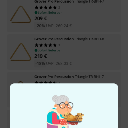
Grover Pro Percussion
Triangle TR-BPH-7
2
Sofort lieferbar
209
€
-20%
UVP:
260,24
€
Grover Pro Percussion
Triangle TR-BPH-8
3
Sofort lieferbar
219
€
-18%
UVP:
268,03
€
Grover Pro Percussion
Triangle TR-BHL-7
2
Sofort lieferbar
79
€
-23%
UVP:
102,32
€
Grover Pro Percussion
Triangle TR-6
9
Lieferbar in mehreren Monaten