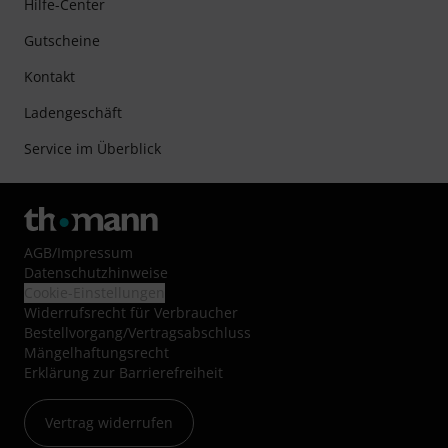
Hilfe-Center
Gutscheine
Kontakt
Ladengeschäft
Service im Überblick
AGB
/
Impressum
Datenschutzhinweise
Cookie-Einstellungen
Widerrufsrecht für Verbraucher
Bestellvorgang/Vertragsabschluss
Mängelhaftungsrecht
Erklärung zur Barrierefreiheit
Vertrag widerrufen