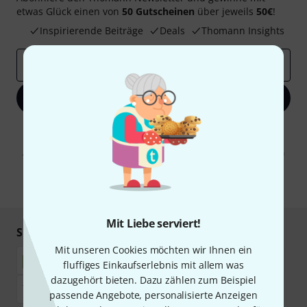
etwas Glück einen von
50 Gutscheinen
über jeweils
50€
!
Inspirierende Beiträge
Deals
Thomann Insights
E-Mail-Adresse
*
Jetzt anmelden
Mit Klick auf „Jetzt anmelden“ stimmen Sie dem Erhalt von E-Mail-
Werbung und einer Messung des E-Mail-Nutzungsverhaltens zu. Die
Abmeldung ist jederzeit möglich. Weitere Informationen finden Sie in
unseren
Datenschutzhinweisen
.
* Pflichtfeld
Mit Liebe serviert!
Sicher einkaufen & bezahlen
Mit unseren Cookies möchten wir Ihnen ein
fluffiges Einkaufserlebnis mit allem was
dazugehört bieten. Dazu zählen zum Beispiel
passende Angebote, personalisierte Anzeigen