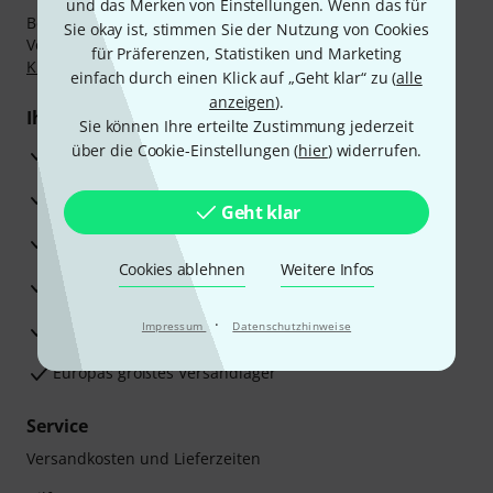
und das Merken von Einstellungen. Wenn das für
Bezahlen Sie vertraulich und sicher per Nachnahme,
Sie okay ist, stimmen Sie der Nutzung von Cookies
Vorkasse, PayPal, Amazon Pay,
Klarna Sofort bezahlen
,
für Präferenzen, Statistiken und Marketing
Klarna Ratenzahlung
oder Kreditkarte.
einfach durch einen Klick auf „Geht klar“ zu (
alle
anzeigen
).
Ihre Vorteile
Sie können Ihre erteilte Zustimmung jederzeit
über die Cookie-Einstellungen (
hier
) widerrufen.
3 Jahre Thomann Garantie
30 Tage Money-Back-Garantie
Geht klar
Reparaturservice
Cookies ablehnen
Weitere Infos
Beratung durch Fachexperten
·
Zufriedenheitsgarantie
Impressum
Datenschutzhinweise
Europas größtes Versandlager
Service
Versandkosten und Lieferzeiten