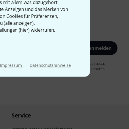
is mit allem was dazugehört
rte Anzeigen und das Merken von
von Cookies für Präferenzen,
u (
alle anzeigen
).
ellungen (
hier
) widerrufen.
Jetzt anmelden
 Sie dem Erhalt von E-Mail-Werbung und einer Messung des E-Mail-
·
Impressum
Datenschutzhinweise
t jederzeit möglich. Weitere Informationen finden Sie in unseren
Service