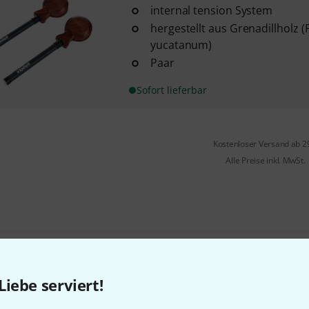
internal tension System
hergestellt aus Grenadillholz 
yucatanum)
Paar
Sofort lieferbar
Kostenloser Versand ab 2
Alle Preise inkl. MwSt.
Gefällt Ihnen, was Sie sehen?
Liebe serviert!