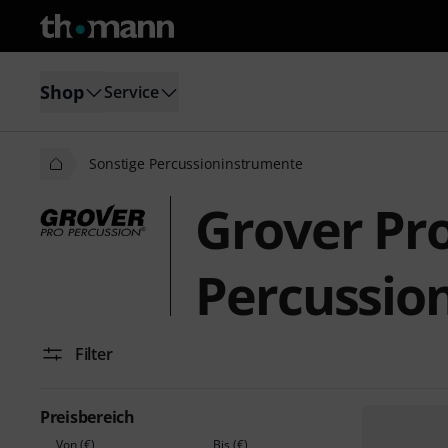
Shop
Service
Sonstige Percussioninstrumente
Grover Pro
Percussio
Filter
Preisbereich
Von (€)
Bis (€)