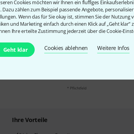
Teilen
Hilfe & Feedback
seren Cookies möchten wir Ihnen ein fluffiges Einkaufserlebn
n. Dazu zählen zum Beispiel passende Angebote, personalisie
llungen. Wenn das für Sie okay ist, stimmen Sie der Nutzung 
tiken und Marketing einfach durch einen Klick auf „Geht klar“ z
nnen Ihre erteilte Zustimmung jederzeit über die Cookie-Einst
Cookies ablehnen
Weitere Infos
Geht klar
E-Mail-Adresse
*
 gewinne mit etwas Glück
50€
!
Mit Klick auf „Jetzt anmelden“ stimmen
Nutzungsverhaltens zu. Die Abmeldung is
Datenschutzhinweisen
.
* Pflichtfeld
Ihre Vorteile