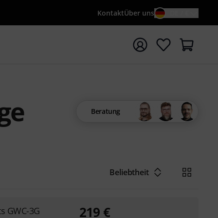
Kontakt
Über uns
DE / €
e mit Suchwort {searchTerm} starten
ge
Beratung
Beliebtheit
219
€
ts GWC-3G