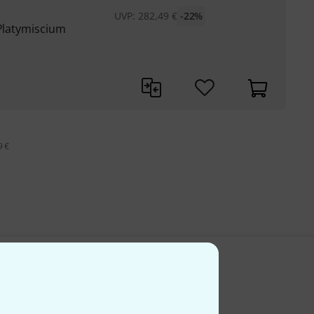
UVP:
282,49
€
-22%
(Platymiscium
9 €