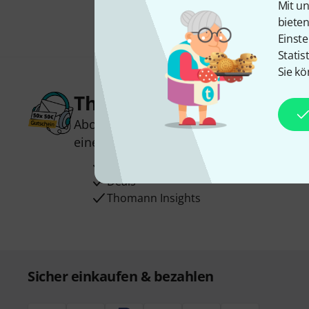
Mit un
biete
Einste
Statis
Sie kö
Thomann Newsletter
Abonniere den Thomann Newsletter und
einen von
50 Gutscheinen
über jeweils
Inspirierende Beiträge
Deals
Thomann Insights
Sicher einkaufen & bezahlen