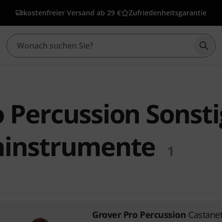
kostenfreier Versand ab 29 €
Zufriedenheitsgarantie
Such
 Percussion Sonsti
ninstrumente
1
Grover Pro Percussion
Castane