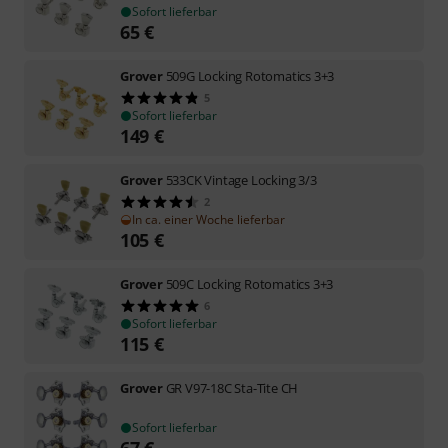
Sofort lieferbar
65
€
Grover
509G Locking Rotomatics 3+3
5
Sofort lieferbar
149
€
Grover
533CK Vintage Locking 3/3
2
In ca. einer Woche lieferbar
105
€
Grover
509C Locking Rotomatics 3+3
6
Sofort lieferbar
115
€
Grover
GR V97-18C Sta-Tite CH
Sofort lieferbar
67
€