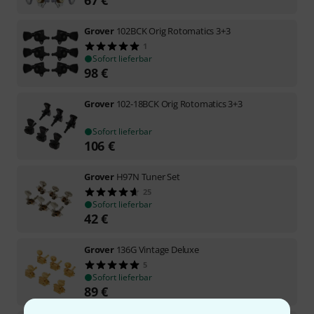
Grover
102BCK Orig Rotomatics 3+3
1
Sofort lieferbar
98
€
Grover
102-18BCK Orig Rotomatics 3+3
Sofort lieferbar
106
€
Grover
H97N Tuner Set
25
Sofort lieferbar
42
€
Grover
136G Vintage Deluxe
5
Sofort lieferbar
89
€