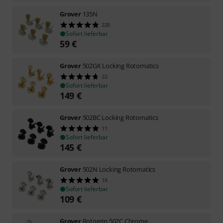
Grover
135N
220
Sofort lieferbar
59
€
Grover
502GK Locking Rotomatics
22
Sofort lieferbar
149
€
Grover
502BC Locking Rotomatics
11
Sofort lieferbar
145
€
Grover
502N Locking Rotomatics
18
Sofort lieferbar
109
€
Grover
Rotogrip 502C Chrome