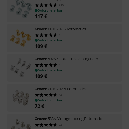
216
Sofort lieferbar
117
€
Grover
GR102-18G Rotomatics
8
Sofort lieferbar
109
€
Grover
502NK Roto-Grip Locking Roto
5
Sofort lieferbar
109
€
Grover
GR102-18N Rotomatics
54
Sofort lieferbar
72
€
Grover
533N Vintage Locking Rotomatic
24