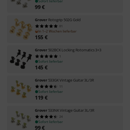
Sofort lieferbar
99
€
Grover
Rotogrip 502G Gold
81
In 1–2 Wochen lieferbar
155
€
Grover
502BCK Locking Rotomatics 3+3
1
Sofort lieferbar
145
€
Grover
533GK Vintage Guitar 3L/3R
11
Sofort lieferbar
119
€
Grover
533NK Vintage Guitar 3L/3R
24
Sofort lieferbar
99
€