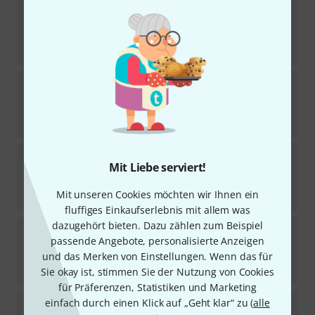
Grover
136N Vintage Deluxe
9
Sofort lieferbar
65
€
Grover
106C Locking Rotomatics Chrome
39
Sofort lieferbar
94
€
Grover
GR305 C Mid-Size Rotomatic
Mit Liebe serviert!
33
Sofort lieferbar
Mit unseren Cookies möchten wir Ihnen ein
65
€
fluffiges Einkaufserlebnis mit allem was
dazugehört bieten. Dazu zählen zum Beispiel
Grover
205C Mini Rotomatics
passende Angebote, personalisierte Anzeigen
5
Sofort lieferbar
und das Merken von Einstellungen. Wenn das für
65
€
Sie okay ist, stimmen Sie der Nutzung von Cookies
für Präferenzen, Statistiken und Marketing
Grover
533G Vintage Locking Rotomatic
einfach durch einen Klick auf „Geht klar“ zu (
alle