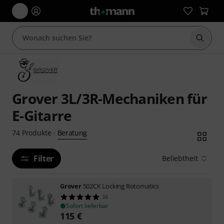
Suche 
Grover 3L/3R-Mechaniken für
E-Gitarre
Beratung
74
Produkte
·
Filter
Beliebtheit
Grover
502CK Locking Rotomatics
36
Sofort lieferbar
115
€