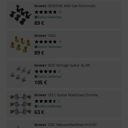
Grover
GR305 BC Mid-Size Rotomatic
11
Sofort lieferbar
89
€
Grover
135G
11
Sofort lieferbar
89
€
Grover
533C Vintage Guitar 3L/3R
3
Sofort lieferbar
105
€
Grover
135 C Guitar Machines Chrome
2
Sofort lieferbar
63
€
Grover
133C Deluxe Machines 3+3 CH