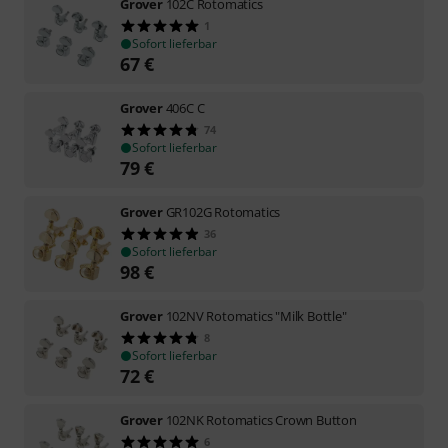
Grover
102C Rotomatics
1
Sofort lieferbar
67
€
Grover
406C C
74
Sofort lieferbar
79
€
Grover
GR102G Rotomatics
36
Sofort lieferbar
98
€
Grover
102NV Rotomatics "Milk Bottle"
8
Sofort lieferbar
72
€
Grover
102NK Rotomatics Crown Button
6