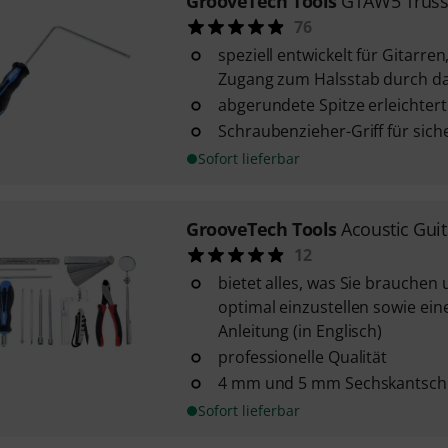
GrooveTech Tools
GTAW5 Trus
76
speziell entwickelt für Gitarre
Zugang zum Halsstab durch das
abgerundete Spitze erleichtert
Schraubenzieher-Griff für sich
Sofort lieferbar
GrooveTech Tools
Acoustic Guit
12
bietet alles, was Sie brauchen 
optimal einzustellen sowie ein
Anleitung (in Englisch)
professionelle Qualität
4 mm und 5 mm Sechskantschl
Sofort lieferbar