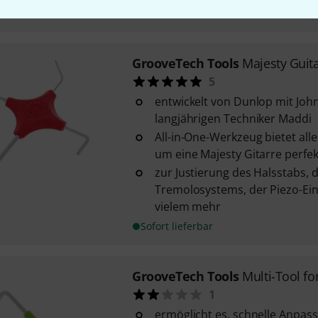
Sofort lieferbar
GrooveTech Tools
Majesty Guita
5
entwickelt von Dunlop mit Joh
langjährigen Techniker Maddi
All-in-One-Werkzeug bietet alle
um eine Majesty Gitarre perfek
zur Justierung des Halsstabs, d
Tremolosystems, der Piezo-Ei
vielem mehr
Sofort lieferbar
GrooveTech Tools
Multi-Tool fo
1
ermöglicht es, schnelle Anpas