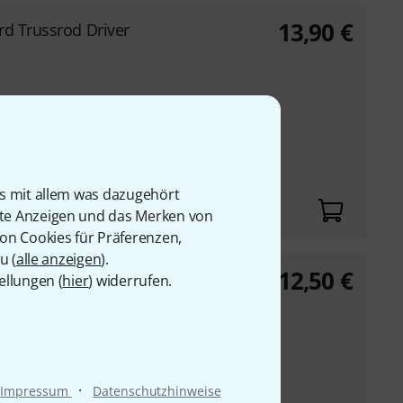
13,90
€
rd Trussrod Driver
tage-Halsstäben bei
e Klinge erlaubt
Kreuzschlitzaufnahme
is mit allem was dazugehört
rte Anzeigen und das Merken von
von Cookies für Präferenzen,
u (
alle anzeigen
).
12,50
€
r Trussrod Driver
ellungen (
hier
) widerrufen.
 Vintage Halsstäben
n ohne den Hals
·
Impressum
Datenschutzhinweise