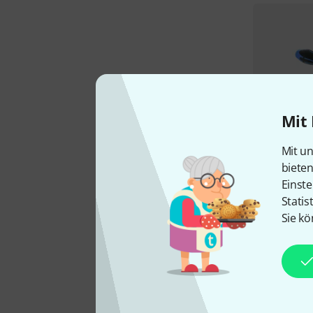
Mit 
Mit un
biete
Einste
Statis
Sie kö