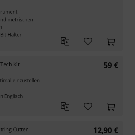
strument
n und metrischen
n
Bit-Halter
59
€
 Tech Kit
ptimal einzustellen
in Englisch
12,90
€
tring Cutter