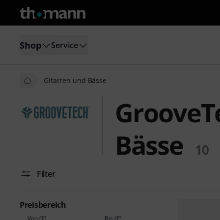
Shop
Service
Gitarren und Bässe
GrooveTe
Bässe
10
Filter
Preisbereich
Von (€)
Bis (€)