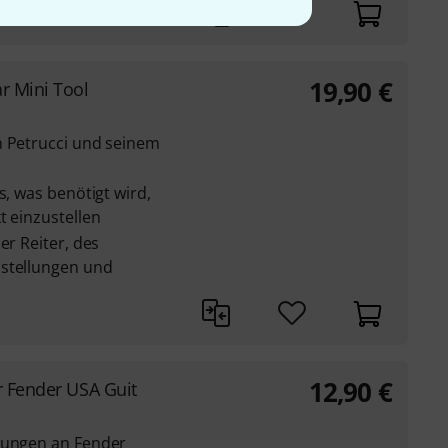
19,90
€
r Mini Tool
n Petrucci und seinem
s, was benötigt wird,
t einzustellen
er Reiter, des
nstellungen und
12,90
€
r Fender USA Guit
sungen an Fender