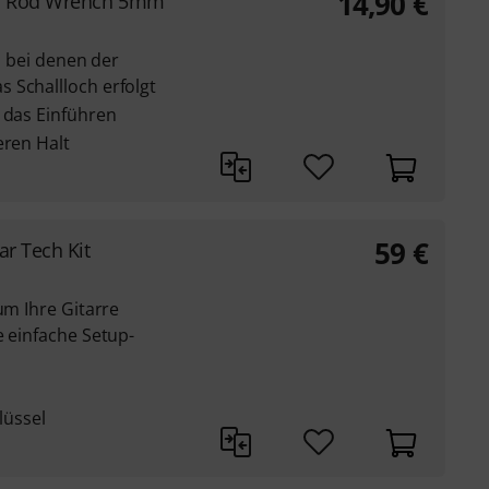
14,90
€
s Rod Wrench 5mm
n, bei denen der
 Schallloch erfolgt
 das Einführen
eren Halt
59
€
ar Tech Kit
um Ihre Gitarre
e einfache Setup-
üssel