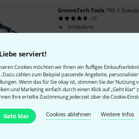
GrooveTech Tools
TRS-1 Standa
20
Schlitzform
speziell zum Justieren von Vin
abgeschraubtem Hals
die besonders breite und dünn
Liebe serviert!
präzises Einstellen, ohne die 
zu beschädigen
seren Cookies möchten wir Ihnen ein fluffiges Einkaufserlebn
n. Dazu zählen zum Beispiel passende Angebote, personalisie
Sofort lieferbar
llungen. Wenn das für Sie okay ist, stimmen Sie der Nutzung 
tiken und Marketing einfach durch einen Klick auf „Geht klar“ z
GrooveTech Tools
TRC-2 Cheate
nnen Ihre erteilte Zustimmung jederzeit über die Cookie-Einst
40
Schlitz
Cookies ablehnen
Weitere Infos
Geht klar
speziell für die Justierung von
ermöglicht kleine Anpassunge
abzunehmen