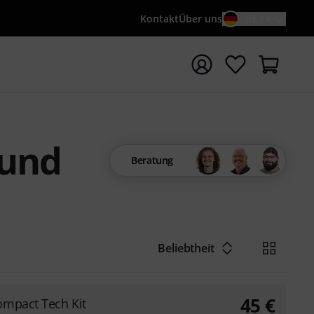
Kontakt
Über uns
DE / €
e mit Suchwort {searchTerm} starten
 und
Beratung
Beliebtheit
45
€
mpact Tech Kit