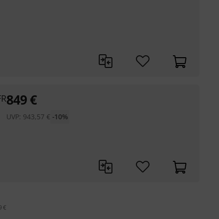
849
€
FR
UVP:
943,57
€
-10%
9 €