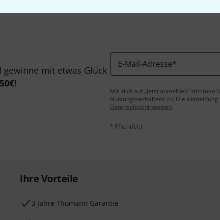
E-Mail-Adresse
*
 gewinne mit etwas Glück
50€
!
Mit Klick auf „Jetzt anmelden“ stimmen
Nutzungsverhaltens zu. Die Abmeldung is
Datenschutzhinweisen
.
* Pflichtfeld
Ihre Vorteile
3 Jahre Thomann Garantie