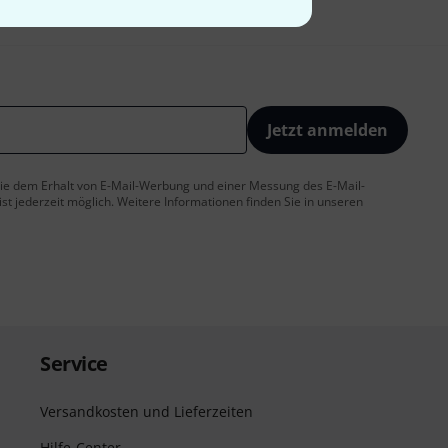
Jetzt anmelden
 Sie dem Erhalt von E-Mail-Werbung und einer Messung des E-Mail-
t jederzeit möglich. Weitere Informationen finden Sie in unseren
Service
Versandkosten und Lieferzeiten
Hilfe-Center