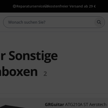
Reparaturservice
kostenfreier Versand ab 29 €
Such
r Sonstige
nboxen
2
GRGuitar
ATG210A ST Aerotech