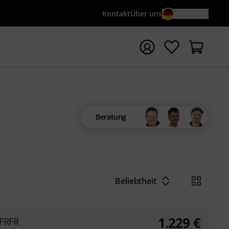
Kontakt
Über uns
DE / €
e mit Suchwort {searchTerm} starten
Beratung
Beliebtheit
1.229
€
 FRFR