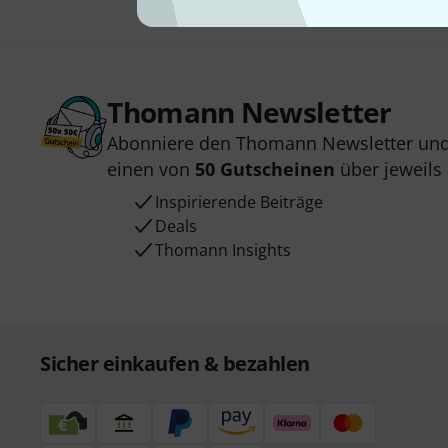
Thomann Newsletter
Abonniere den Thomann Newsletter und
einen von
50 Gutscheinen
über jeweils
Inspirierende Beiträge
Deals
Thomann Insights
Sicher einkaufen & bezahlen