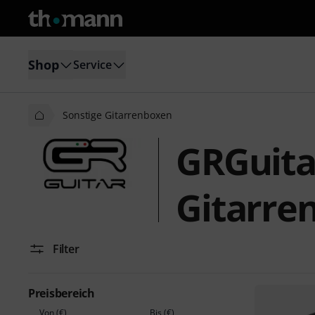
Shop
Service
Sonstige Gitarrenboxen
GRGuita
Gitarre
Filter
Preisbereich
Von (€)
Bis (€)