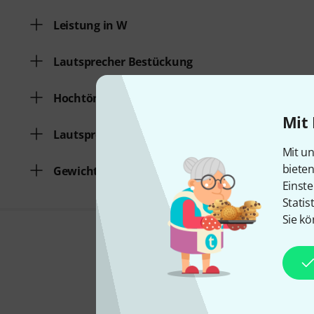
Leistung in W
Lautsprecher Bestückung
Hochtöner
Mit 
Lautsprecher Simulation
Mit un
biete
Gewicht in kg
Einste
Statis
Sie kö