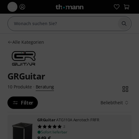
Suche 
Alle Kategorien
GRGuitar
Beratung
10
Produkte
·
Filter
Beliebtheit
GRGuitar
ATG110A Aerotech FRFR
2
Sofort lieferbar
849
€