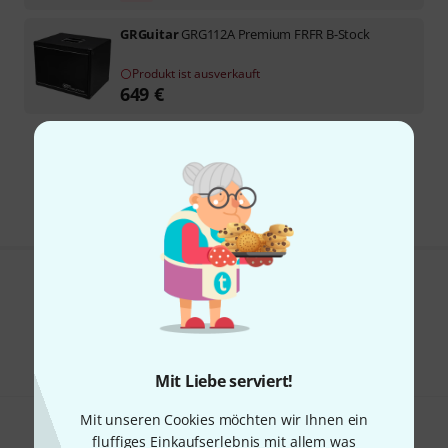
GRGuitar
GRG112A Premium FRFR B-Stock
Produkt ist ausverkauft
649
€
Kostenloser Versand ab 29 €
Alle Preise inkl. MwSt.
Gefällt Ihnen, was Sie sehen?
Teilen
Hilfe & Feedback
Mit Liebe serviert!
Mit unseren Cookies möchten wir Ihnen ein
fluffiges Einkaufserlebnis mit allem was