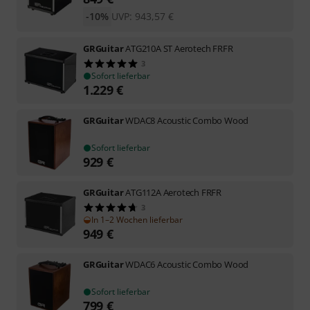
-10%
UVP:
943,57
€
GRGuitar
ATG210A ST Aerotech FRFR
3
Sofort lieferbar
1.229
€
GRGuitar
WDAC8 Acoustic Combo Wood
Sofort lieferbar
929
€
GRGuitar
ATG112A Aerotech FRFR
3
In 1–2 Wochen lieferbar
949
€
GRGuitar
WDAC6 Acoustic Combo Wood
Sofort lieferbar
799
€