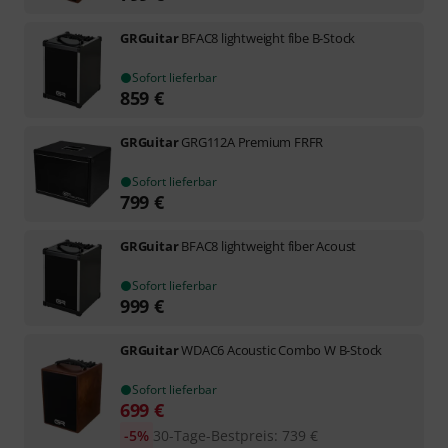
GRGuitar
BFAC8 lightweight fibe B-Stock
Sofort lieferbar
859
€
GRGuitar
GRG112A Premium FRFR
Sofort lieferbar
799
€
GRGuitar
BFAC8 lightweight fiber Acoust
Sofort lieferbar
999
€
GRGuitar
WDAC6 Acoustic Combo W B-Stock
Sofort lieferbar
699
€
-5%
30-Tage-Bestpreis
:
739
€