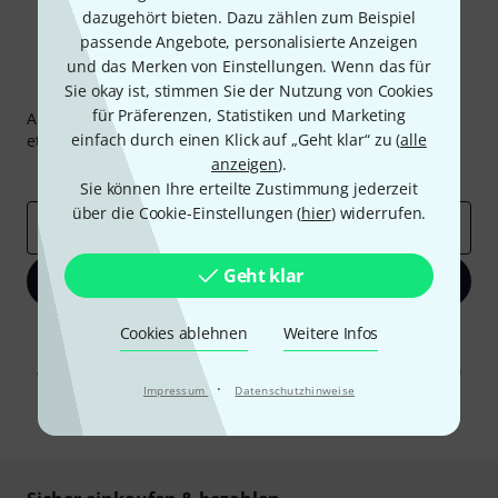
dazugehört bieten. Dazu zählen zum Beispiel
passende Angebote, personalisierte Anzeigen
und das Merken von Einstellungen. Wenn das für
Thomann Newsletter
Sie okay ist, stimmen Sie der Nutzung von Cookies
für Präferenzen, Statistiken und Marketing
Abonniere den Thomann Newsletter und gewinne mit
einfach durch einen Klick auf „Geht klar“ zu (
alle
etwas Glück einen von
50 Gutscheinen
über jeweils
50€
!
anzeigen
).
Inspirierende Beiträge
Deals
Thomann Insights
Sie können Ihre erteilte Zustimmung jederzeit
über die Cookie-Einstellungen (
hier
) widerrufen.
E-Mail-Adresse
*
Geht klar
Jetzt anmelden
Cookies ablehnen
Weitere Infos
Mit Klick auf „Jetzt anmelden“ stimmen Sie dem Erhalt von E-Mail-
Werbung und einer Messung des E-Mail-Nutzungsverhaltens zu. Die
Abmeldung ist jederzeit möglich. Weitere Informationen finden Sie in
unseren
Datenschutzhinweisen
·
.
Impressum
Datenschutzhinweise
* Pflichtfeld