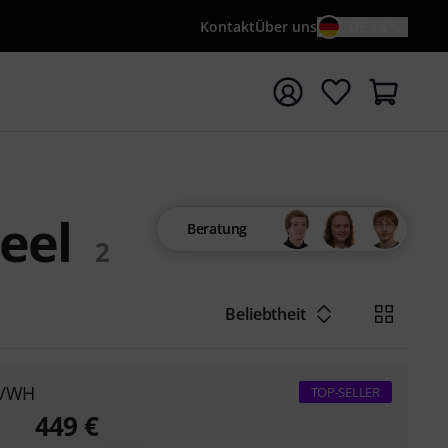
Kontakt
Über uns
DE / €
e mit Suchwort {searchTerm} starten
eel
Beratung
2
Beliebtheit
l VWH
TOP-SELLER
449
€