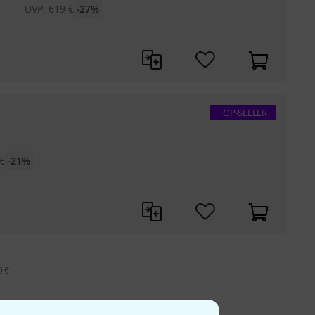
UVP:
619
€
-27%
TOP-SELLER
€
-21%
9 €