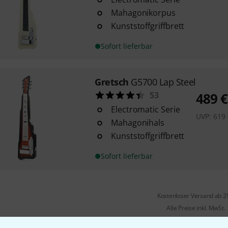
Mahagonikorpus
Kunststoffgriffbrett
Sofort lieferbar
Gretsch
G5700 Lap Steel
53
489
€
Electromatic Serie
UVP:
619
Mahagonihals
Kunststoffgriffbrett
Sofort lieferbar
Kostenloser Versand ab 2
Alle Preise inkl. MwSt.