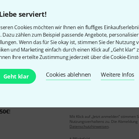
Liebe serviert!
Gefällt Ihnen, was Sie sehen?
seren Cookies möchten wir Ihnen ein fluffiges Einkaufserlebn
n. Dazu zählen zum Beispiel passende Angebote, personalisie
llungen. Wenn das für Sie okay ist, stimmen Sie der Nutzung 
Teilen
Hilfe & Feedback
tiken und Marketing einfach durch einen Klick auf „Geht klar“ z
nnen Ihre erteilte Zustimmung jederzeit über die Cookie-Einst
Cookies ablehnen
Weitere Infos
Geht klar
E-Mail-Adresse
*
 gewinne mit etwas Glück
50€
!
Mit Klick auf „Jetzt anmelden“ stimmen
Nutzungsverhaltens zu. Die Abmeldung is
Datenschutzhinweisen
.
* Pflichtfeld