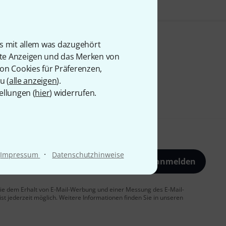
is mit allem was dazugehört
rte Anzeigen und das Merken von
von Cookies für Präferenzen,
u (
alle anzeigen
).
ellungen (
hier
) widerrufen.
·
Impressum
Datenschutzhinweise
Jetzt anmelden
 Sie dem Erhalt von E-Mail-Werbung und einer Messung des E-Mail-
t jederzeit möglich. Weitere Informationen finden Sie in unseren