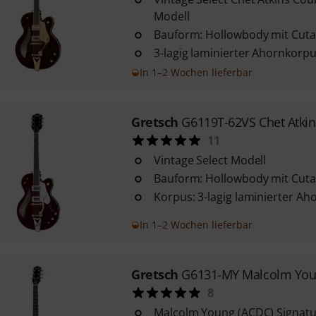
Modell
Bauform: Hollowbody mit Cut
3-lagig laminierter Ahornkorp
In 1–2 Wochen lieferbar
Gretsch
G6119T-62VS Chet Atkin
11
Vintage Select Modell
Bauform: Hollowbody mit Cut
Korpus: 3-lagig laminierter Ah
In 1–2 Wochen lieferbar
Gretsch
G6131-MY Malcolm Yo
8
Malcolm Young (ACDC) Signatu