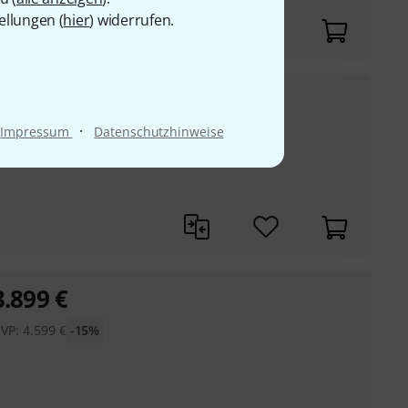
ellungen (
hier
) widerrufen.
3.298
€
droff AF
·
Impressum
Datenschutzhinweise
UVP:
3.999
€
-18%
d) Signature Modell
3.899
€
VP:
4.599
€
-15%