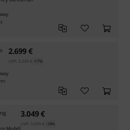
away
us
2.699
€
s
UVP:
3.249
€
-17%
away
orn
3.049
€
ung
UVP:
3.699
€
-18%
re Modell