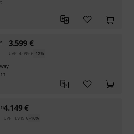
t
3.599
€
s
UVP:
4.099
€
-12%
away
orn
4.149
€
on
UVP:
4.949
€
-16%