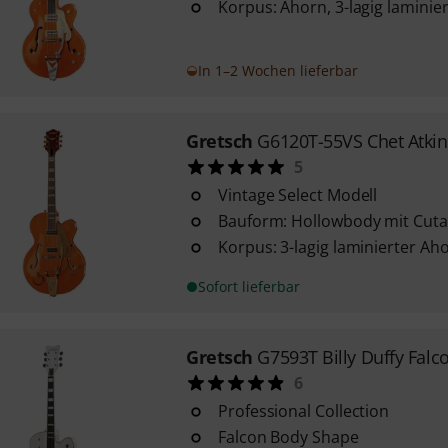
Korpus: Ahorn, 3-lagig laminier
In 1–2 Wochen lieferbar
Gretsch
G6120T-55VS Chet Atkin
5
Vintage Select Modell
Bauform: Hollowbody mit Cut
Korpus: 3-lagig laminierter Ah
Sofort lieferbar
Gretsch
G7593T Billy Duffy Falc
6
Professional Collection
Falcon Body Shape