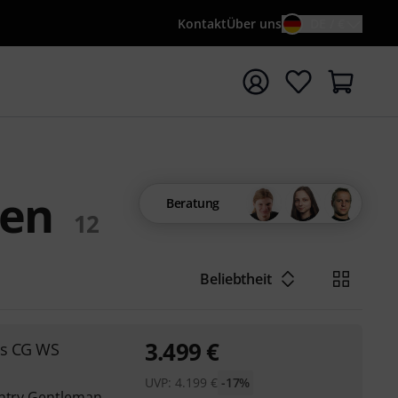
Kontakt
Über uns
DE / €
e mit Suchwort {searchTerm} starten
ren
Beratung
12
Beliebtheit
3.499
€
ns CG WS
UVP:
4.199
€
-17%
untry Gentleman