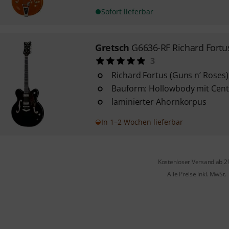
Sofort lieferbar
Gretsch
G6636-RF Richard Fortu
3
Richard Fortus (Guns n’ Roses)
Bauform: Hollowbody mit Cent
laminierter Ahornkorpus
In 1–2 Wochen lieferbar
Kostenloser Versand ab 2
Alle Preise inkl. MwSt.