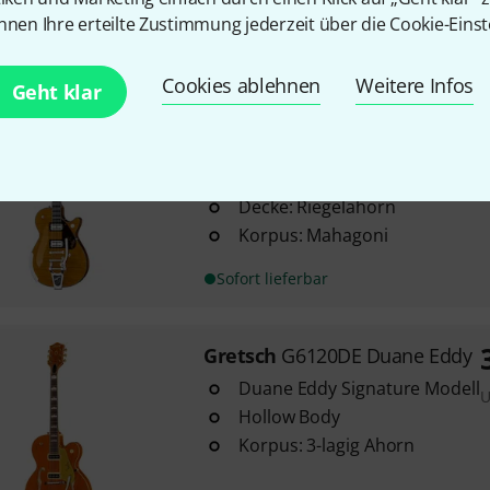
nnen Ihre erteilte Zustimmung jederzeit über die Cookie-Einst
Lieferbar in mehreren Monaten
Cookies ablehnen
Weitere Infos
Geht klar
Gretsch
G6134TFM-NH Nigel Hen
3
Nigel Hendroff (Hillsong Unite
Decke: Riegelahorn
Korpus: Mahagoni
Sofort lieferbar
Gretsch
G6120DE Duane Eddy
Duane Eddy Signature Modell
U
Hollow Body
Korpus: 3-lagig Ahorn