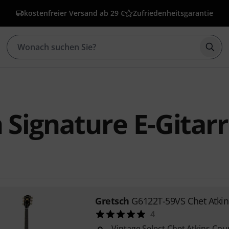
kostenfreier Versand ab 29 €
Zufriedenheitsgarantie
Such
 Signature E-Gitar
Gretsch
G6122T-59VS Chet Atki
4
Vintage Select Chet Atkins Co