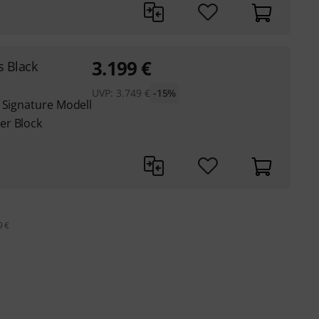
3.199
€
s Black
UVP:
3.749
€
-15%
 Signature Modell
er Block
9 €