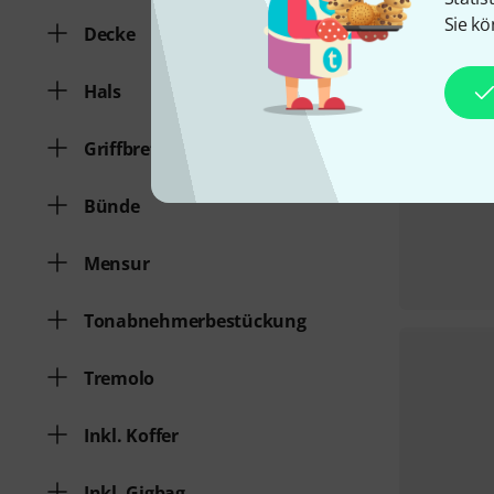
Sie kö
Decke
Hals
Griffbrett
Bünde
Mensur
Tonabnehmerbestückung
Tremolo
Inkl. Koffer
Inkl. Gigbag