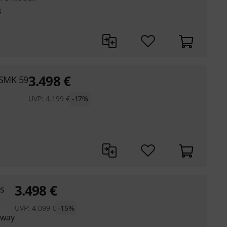
s
3.498
€
SSMK 59
UVP:
4.199
€
-17%
3.498
€
s
UVP:
4.099
€
-15%
away