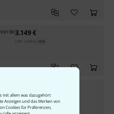
3.149
€
SNSH BK
UVP:
3.699
€
-15%
3.599
€
is mit allem was dazugehört
UVP:
4.199
€
-14%
ll
rte Anzeigen und das Merken von
orn
von Cookies für Präferenzen,
u (
alle anzeigen
).
nd Zargen: Ahorn