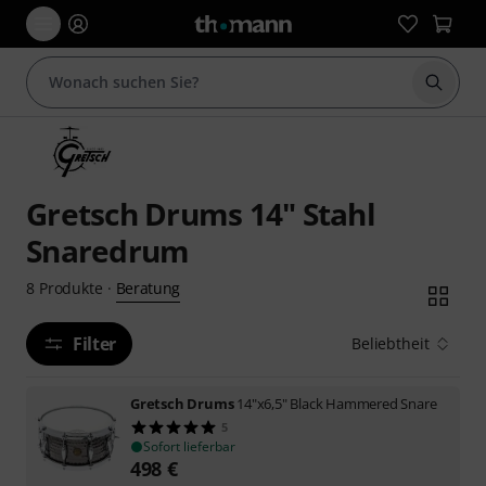
Suche 
Gretsch Drums 14" Stahl
Snaredrum
Beratung
8
Produkte
·
Filter
Beliebtheit
Gretsch Drums
14"x6,5" Black Hammered Snare
5
Sofort lieferbar
498
€