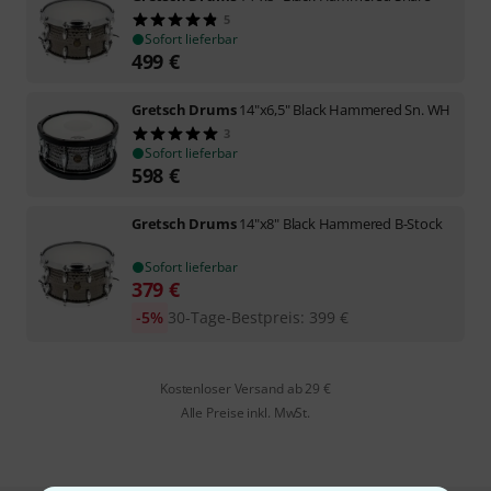
5
Sofort lieferbar
499
€
Gretsch Drums
14"x6,5" Black Hammered Sn. WH
3
Sofort lieferbar
598
€
Gretsch Drums
14"x8" Black Hammered B-Stock
Sofort lieferbar
379
€
-5%
30-Tage-Bestpreis
:
399
€
Kostenloser Versand ab 29 €
Alle Preise inkl. MwSt.