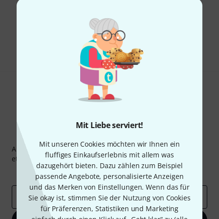
Gefällt Ihnen, was Sie sehen?
Teilen
Hilfe & Feedback
Mit Liebe serviert!
Thomann Newsletter
Mit unseren Cookies möchten wir Ihnen ein
Abonniere den Thomann Newsletter und gewinne mit
fluffiges Einkaufserlebnis mit allem was
etwas Glück einen von
50 Gutscheinen
über jeweils
50€
!
dazugehört bieten. Dazu zählen zum Beispiel
Inspirierende Beiträge
Deals
Thomann Insights
passende Angebote, personalisierte Anzeigen
und das Merken von Einstellungen. Wenn das für
E-Mail-Adresse
*
Sie okay ist, stimmen Sie der Nutzung von Cookies
für Präferenzen, Statistiken und Marketing