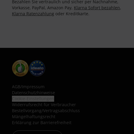
Bezahlen Sie vertraulich und sicher per Nachnahme,
Vorkasse, PayPal, Amazon Pay,
Klarna Sofort bezahlen
,
Klarna Ratenzahlung
oder Kreditkarte.
AGB
/
Impressum
Datenschutzhinweise
Cookie-Einstellungen
Widerrufsrecht für Verbraucher
Bestellvorgang/Vertragsabschluss
Mängelhaftungsrecht
Erklärung zur Barrierefreiheit