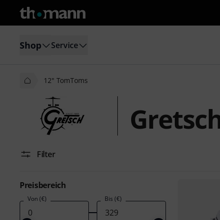
Shop
Service
12" TomToms
Gretsc
Filter
Preisbereich
Von (€)
Bis (€)