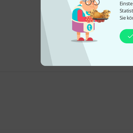
Einste
Statis
Sie kö