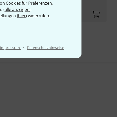
von Cookies für Präferenzen,
u (
alle anzeigen
).
ellungen (
hier
) widerrufen.
9 €
·
Impressum
Datenschutzhinweise