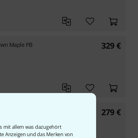
329
€
own Maple PB
279
€
own Mapl B-Stock
is mit allem was dazugehört
rte Anzeigen und das Merken von