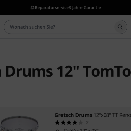
Reparaturservice
3 Jahre Garantie
Such
h Drums 12" TomT
Gretsch Drums
12"x08" TT Re
2
Größe: 12" x 08"