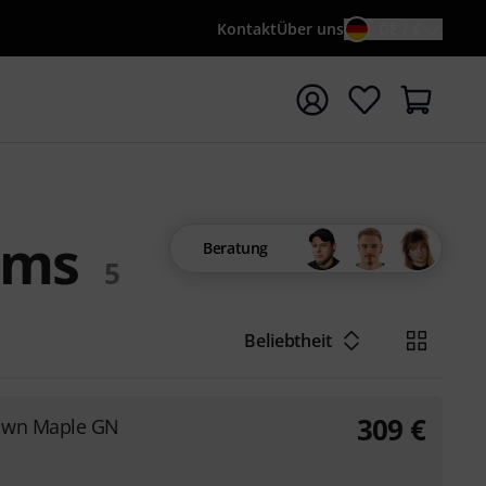
Kontakt
Über uns
DE / €
e mit Suchwort {searchTerm} starten
oms
Beratung
5
Beliebtheit
309
€
nown Maple GN