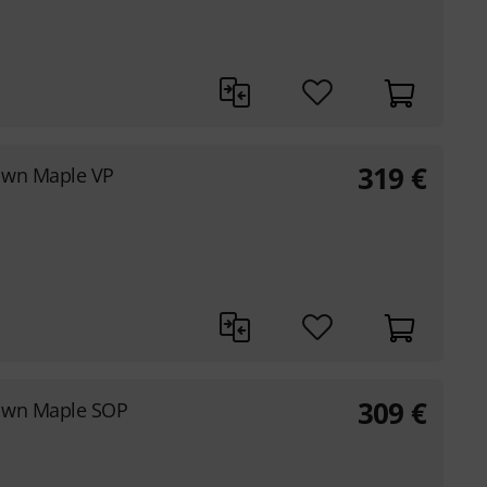
319
€
own Maple VP
309
€
own Maple SOP