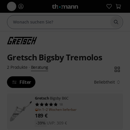
Suche 
Gretsch Bigsby Tremolos
Beratung
2
Produkte
·
Filter
Beliebtheit
Gretsch
Bigsby B6C
18
In 1–2 Wochen lieferbar
189
€
-39%
UVP:
309
€