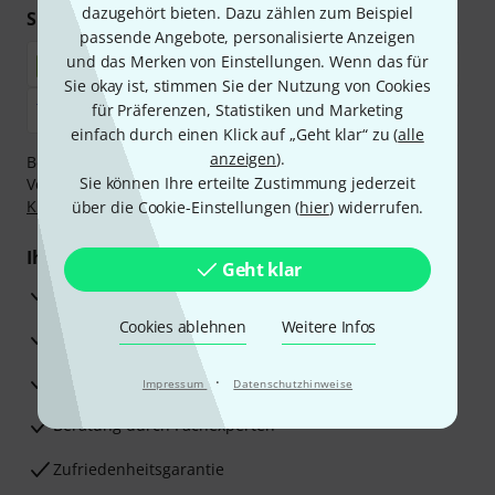
dazugehört bieten. Dazu zählen zum Beispiel
Sicher einkaufen & bezahlen
passende Angebote, personalisierte Anzeigen
und das Merken von Einstellungen. Wenn das für
Sie okay ist, stimmen Sie der Nutzung von Cookies
für Präferenzen, Statistiken und Marketing
einfach durch einen Klick auf „Geht klar“ zu (
alle
anzeigen
).
Bezahlen Sie vertraulich und sicher per Nachnahme,
Sie können Ihre erteilte Zustimmung jederzeit
Vorkasse, PayPal, Amazon Pay,
Klarna Sofort bezahlen
,
Klarna Ratenzahlung
oder Kreditkarte.
über die Cookie-Einstellungen (
hier
) widerrufen.
Ihre Vorteile
Geht klar
3 Jahre Thomann Garantie
Cookies ablehnen
Weitere Infos
30 Tage Money-Back-Garantie
Reparaturservice
·
Impressum
Datenschutzhinweise
Beratung durch Fachexperten
Zufriedenheitsgarantie