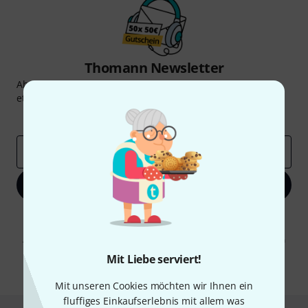
Thomann Newsletter
Abonniere den Thomann Newsletter und gewinne mit
etwas Glück einen von
50 Gutscheinen
über jeweils
50€
!
Inspirierende Beiträge
Deals
Thomann Insights
E-Mail-Adresse
*
Jetzt anmelden
Mit Klick auf „Jetzt anmelden“ stimmen Sie dem Erhalt von E-Mail-
Werbung und einer Messung des E-Mail-Nutzungsverhaltens zu. Die
Abmeldung ist jederzeit möglich. Weitere Informationen finden Sie in
unseren
Datenschutzhinweisen
.
Mit Liebe serviert!
* Pflichtfeld
Mit unseren Cookies möchten wir Ihnen ein
fluffiges Einkaufserlebnis mit allem was