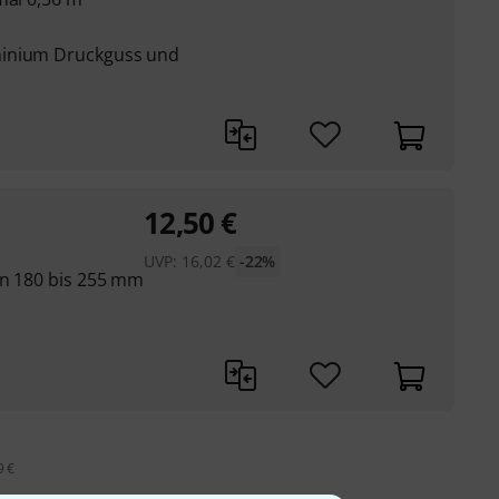
minium Druckguss und
12,50
€
UVP:
16,02
€
-22%
on 180 bis 255 mm
9 €