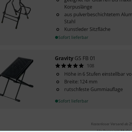
Korpuslänge
aus pulverbeschichtetem Alu
Stahl
Kunstleder Sitzfläche
Sofort lieferbar
Gravity
GS FB 01
108
Höhe in 6 Stufen einstellbar v
Breite: 124 mm
rutschfeste Gummiauflage
Sofort lieferbar
Kostenloser Versand ab 2
Alle Preise inkl. MwSt.