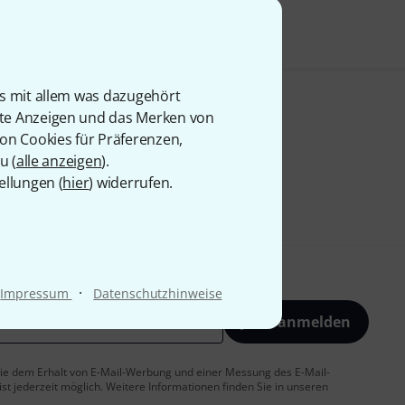
is mit allem was dazugehört
rte Anzeigen und das Merken von
von Cookies für Präferenzen,
u (
alle anzeigen
).
ellungen (
hier
) widerrufen.
·
Impressum
Datenschutzhinweise
Jetzt anmelden
 Sie dem Erhalt von E-Mail-Werbung und einer Messung des E-Mail-
t jederzeit möglich. Weitere Informationen finden Sie in unseren