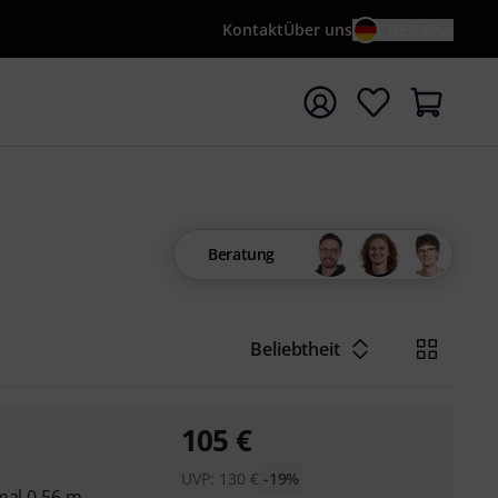
Kontakt
Über uns
DE / €
e mit Suchwort {searchTerm} starten
Beratung
Beliebtheit
105
€
UVP:
130
€
-19%
mal 0,56 m