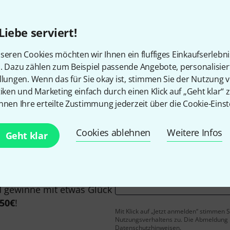
Liebe serviert!
seren Cookies möchten wir Ihnen ein fluffiges Einkaufserlebn
Gefällt Ihnen, was Sie sehen?
n. Dazu zählen zum Beispiel passende Angebote, personalisie
llungen. Wenn das für Sie okay ist, stimmen Sie der Nutzung 
tiken und Marketing einfach durch einen Klick auf „Geht klar“ z
Teilen
Hilfe & Feedback
nnen Ihre erteilte Zustimmung jederzeit über die Cookie-Einst
Cookies ablehnen
Weitere Infos
Geht klar
E-Mail-Adresse
*
 gewinne mit etwas Glück
50€
!
Mit Klick auf „Jetzt anmelden“ stimmen
Nutzungsverhaltens zu. Die Abmeldung is
Datenschutzhinweisen
.