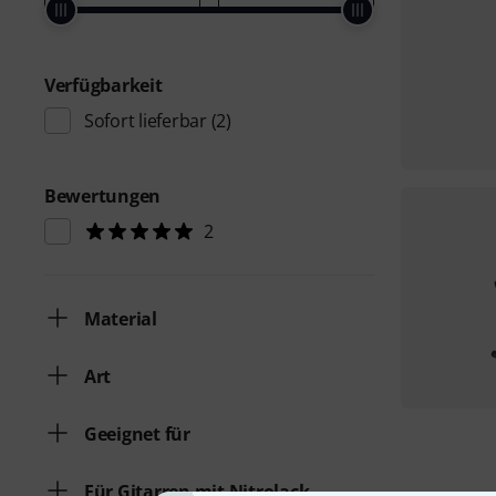
Verfügbarkeit
Sofort lieferbar
(2)
Bewertungen
2
Material
Art
Geeignet für
Für Gitarren mit Nitrolack