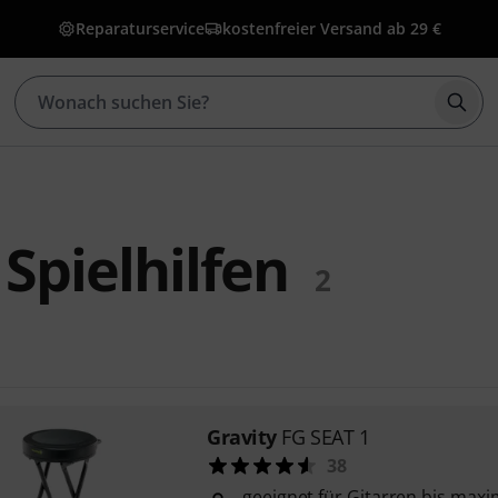
Reparaturservice
kostenfreier Versand ab 29 €
Such
 Spielhilfen
2
Gravity
FG SEAT 1
38
geeignet für Gitarren bis maxi