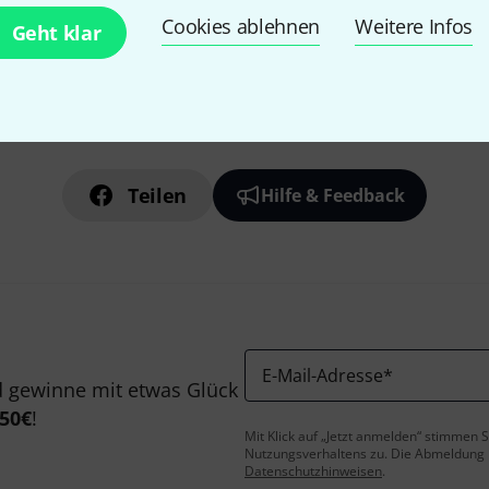
Cookies ablehnen
Weitere Infos
Geht klar
Gefällt Ihnen, was Sie sehen?
Teilen
Hilfe & Feedback
E-Mail-Adresse
*
 gewinne mit etwas Glück
50€
!
Mit Klick auf „Jetzt anmelden“ stimmen
Nutzungsverhaltens zu. Die Abmeldung is
Datenschutzhinweisen
.