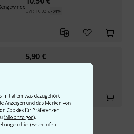
10,50
€
ußengewinde
UVP:
16,02
€
-34%
5,90
€
UVP:
8,87
€
-33%
ußengewinde
is mit allem was dazugehört
rte Anzeigen und das Merken von
von Cookies für Präferenzen,
u (
alle anzeigen
).
9 €
ellungen (
hier
) widerrufen.