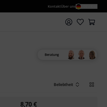
Kontakt
Über uns
DE / €
e mit Suchwort {searchTerm} starten
Beratung
Beliebtheit
8,70
€