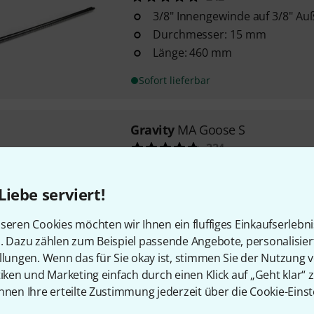
3/8" Innengewinde auf 3/8" A
Durchmesser: 15 mm
Länge: 460 mm
Sofort lieferbar
Gravity
MA Goose S
224
3/8" Innengewinde auf 3/8" A
Durchmesser: 15 mm
Liebe serviert!
Länge: 140 mm
seren Cookies möchten wir Ihnen ein fluffiges Einkaufserlebn
Sofort lieferbar
n. Dazu zählen zum Beispiel passende Angebote, personalisie
llungen. Wenn das für Sie okay ist, stimmen Sie der Nutzung 
tiken und Marketing einfach durch einen Klick auf „Geht klar“ z
Kostenloser Versand ab 2
nnen Ihre erteilte Zustimmung jederzeit über die Cookie-Einst
Alle Preise inkl. MwSt.