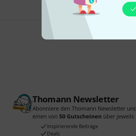
Thomann Newsletter
Abonniere den Thomann Newsletter und
einen von
50 Gutscheinen
über jeweils
Inspirierende Beiträge
Deals