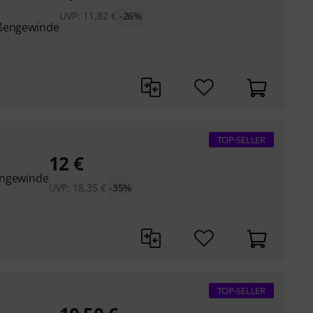
UVP:
11,82
€
-26%
ußengewinde
TOP-SELLER
12
€
engewinde
UVP:
18,35
€
-35%
TOP-SELLER