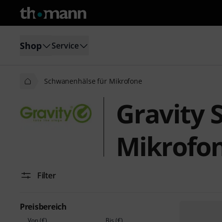
Shop
Service
Schwanenhälse für Mikrofone
Gravity 
Mikrofo
Filter
Preisbereich
Von (€)
Bis (€)