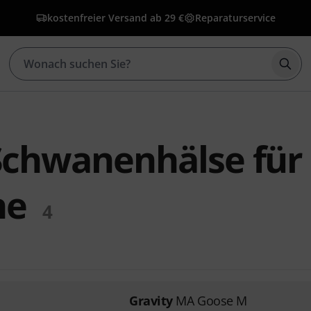
kostenfreier Versand ab 29 €
Reparaturservice
Such
Schwanenhälse für
ne
4
Gravity
MA Goose M